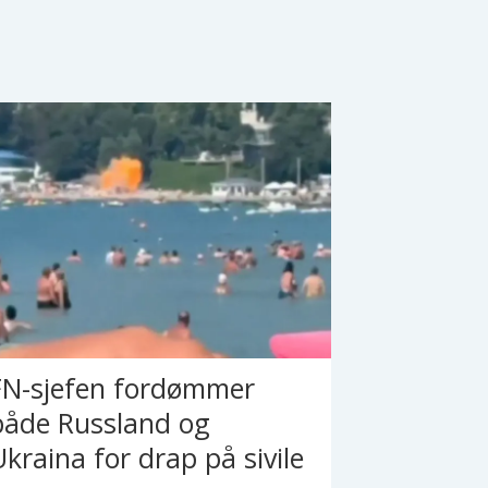
FN-sjefen fordømmer
både Russland og
Ukraina for drap på sivile