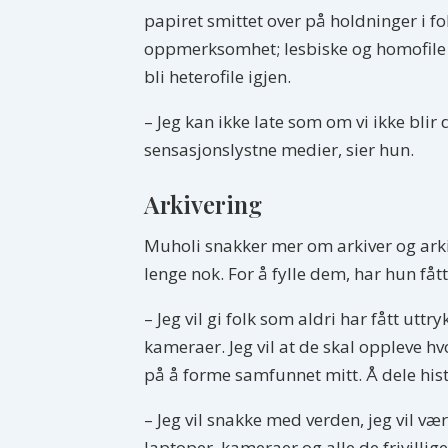
papiret smittet over på holdninger i fo
oppmerksomhet; lesbiske og homofile so
bli heterofile igjen.
– Jeg kan ikke late som om vi ikke blir 
sensasjonslystne medier, sier hun.
Arkivering
Muholi snakker mer om arkiver og arkive
lenge nok. For å fylle dem, har hun fåt
– Jeg vil gi folk som aldri har fått utt
kameraer. Jeg vil at de skal oppleve hv
på å forme samfunnet mitt. Å dele histo
– Jeg vil snakke med verden, jeg vil væ
laptoper, kameraer og alle de frivillig