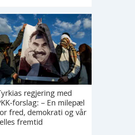
Tyrkias regjering med
PKK-forslag: – En milepæl
for fred, demokrati og vår
felles fremtid