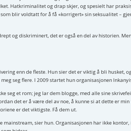
lket. Hatkriminalitet og drap skjer, og spesielt har prak
m blir voldtatt for å få «korrigert» sin seksualitet – gje
drept og diskriminert, det er også en del av historien. Men
ring enn de fleste. Hun sier det er viktig å bli husket, 
t meg seg flere. I 2009 startet hun organisasjonen Inkanyi
rykke seg et rom; jeg lar dem blogge, med alle sine skrivef
ordan det er å være del av noe, å kunne si at dette er min 
riene er det viktigste. Få dem ut.
re mainstream, sier hun. Organisasjonen har ikke kontor, 
e som bidrar.