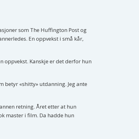
ikasjoner som The Huffington Post og
nnerledes. En oppvekst i små kår,
en oppvekst. Kanskje er det derfor hun
m betyr «shitty» utdanning. Jeg ante
annen retning. Året etter at hun
tok master i film. Da hadde hun