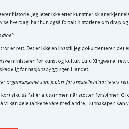
erer historie. Jeg leter ikke etter kunstnerisk anerkjennel
 vise hverdag, har hun også fortalt historiene om drap og 
e dine?
ror er rett. Det er ikke en livsstil jeg dokumenterer, det er
nske ministeren for kunst og kultur, Lulu Xingwana, rett u
skadelig for nasjonsbyggingen i landet.
ter organisasjoner som jobber for seksuelle minoriteters ret
kort sikt, så faller alt sammen når støtten forsvinner. Gi
– så vi kan dele tankene våre med andre. Kunnskapen kan