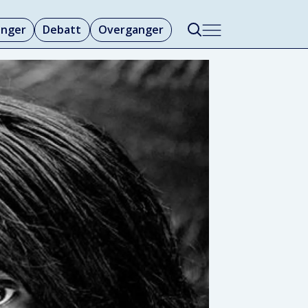
linger
Debatt
Overganger