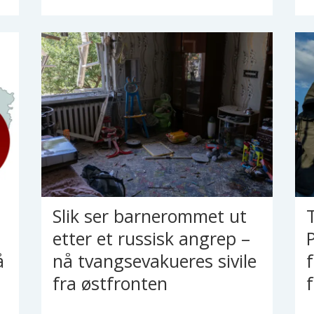
Slik ser barnerommet ut
etter et russisk angrep –
å
nå tvangsevakueres sivile
fra østfronten