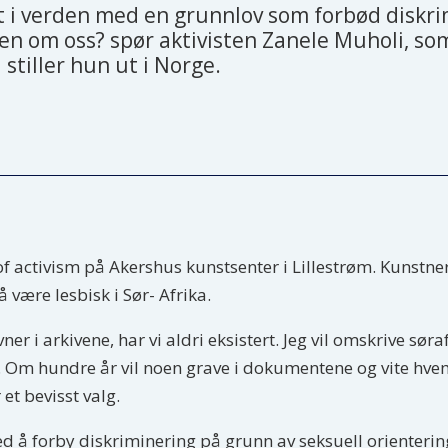
et i verden med en grunnlov som forbød diskri
ien om oss? spør aktivisten Zanele Muholi, som
 stiller hun ut i Norge.
 of activism på Akershus kunstsenter i Lillestrøm. Kunstn
å være lesbisk i Sør- Afrika.
havner i arkivene, har vi aldri ­eksistert. Jeg vil omskrive sø
v. Om hundre år vil noen grave i dokumentene og vite hvem 
 et bevisst valg.
ed å forby diskriminering på grunn av seksuell orientering