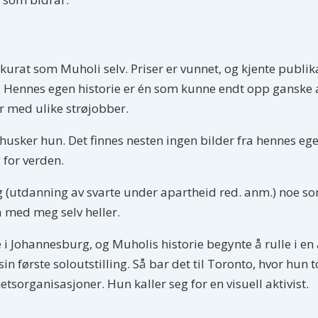
kkurat som Muholi selv. Priser er vunnet, og kjente publ
 Hennes egen historie er én som kunne endt opp ganske a
r med ulike strøjobber.
 husker hun. Det finnes nesten ingen bilder fra hennes eg
 for verden.
g (utdanning av svarte under apartheid red. anm.) noe so
ra med meg selv heller.
i Johannesburg, og Muholis historie begynte å rulle i en 
n første soloutstilling. Så bar det til Toronto, hvor hun 
etsorganisasjoner. Hun kaller seg for en visuell aktivist.