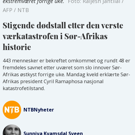
ekstremværet forrige uke.
Foto: Raijesh Jantilal /
AFP / NTB
Stigende dødstall etter den verste
værkatastrofen i Sør-Afrikas
historie
443 mennesker er bekreftet omkommet og rundt 48 er
fremdeles savnet etter uværet som slo innover Sør-
Afrikas østkyst forrige uke. Mandag kveld erklærte Sør-
Afrikas president Cyril Ramaphosa nasjonal
katastrofetilstand.
NTB
Nyheter
Sunniva Kvamsdal
Sveen