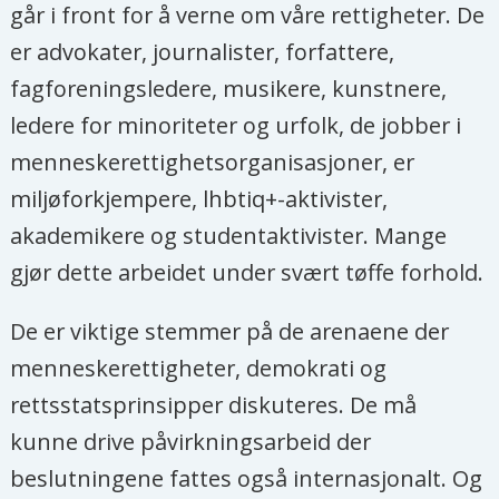
går i front for å verne om våre rettigheter. De
Celina Jerman Bright-Taylor, daglig
er advokater, journalister, forfattere,
leder i Safemuse
fagforeningsledere, musikere, kunstnere,
ledere for minoriteter og urfolk, de jobber i
Jørgen Watne Frydnes,
menneskerettighetsorganisasjoner, er
generalsekretær i Norsk PEN
miljøforkjempere, lhbtiq+-aktivister,
akademikere og studentaktivister. Mange
gjør dette arbeidet under svært tøffe forhold.
De er viktige stemmer på de arenaene der
menneskerettigheter, demokrati og
rettsstatsprinsipper diskuteres. De må
kunne drive påvirkningsarbeid der
beslutningene fattes også internasjonalt. Og