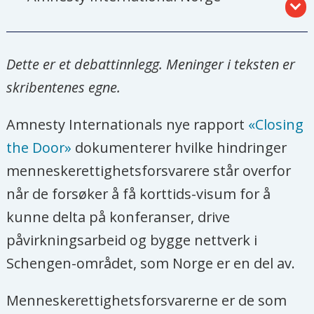
Maria Dahle, daglig leder i Human
Rights House Foundation
Dette er et debattinnlegg. Meninger i teksten er
skribentenes egne.
Jostein Hole Kobbeltvedt, daglig leder i
Raftostiftelsen
Amnesty Internationals nye rapport
«Closing
the Door»
dokumenterer hvilke hindringer
Ingeborg Moa, daglig leder i
menneskerettighetsforsvarere står overfor
Menneskerettighetsfondet
når de forsøker å få korttids-visum for å
Liv Tørres, avdelingsleder i
kunne delta på konferanser, drive
internasjonal avdeling i LO
påvirkningsarbeid og bygge nettverk i
Schengen-området, som Norge er en del av.
Henriette Reierson Johnstone, leder i
SAIH
Menneskerettighetsforsvarerne er de som