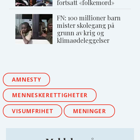
fortsatt «folkemord»
FN: 100 millioner barn
mister skolegang på
grunn av krig og
klimaødeleggelser
AMNESTY
MENNESKERETTIGHETER
VISUMFRIHET
MENINGER