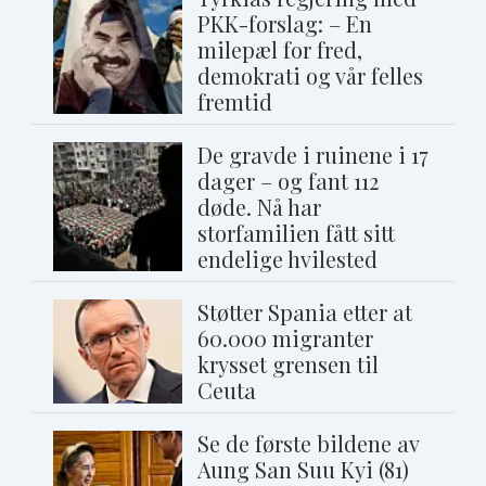
PKK-forslag: – En
milepæl for fred,
demokrati og vår felles
fremtid
De gravde i ruinene i 17
dager – og fant 112
døde. Nå har
storfamilien fått sitt
endelige hvilested
Støtter Spania etter at
60.000 migranter
krysset grensen til
Ceuta
Se de første bildene av
Aung San Suu Kyi (81)