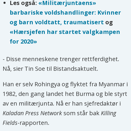
Les også:
«Militærjuntaens»
myndighetene, noe som i økende grad
barbariske voldshandlinger: Kvinner
vil ansvarliggjøre både netteiere som
og barn voldtatt, traumatisert
og
Telenor og plattformselskaper som
«Hærsjefen har startet valgkampen
Facebook. Men drapene i Myanmar er
for 2020»
ikke primært motivert av en uregjerlig
mobb som agerer som en følge av
- Disse menneskene trenger rettferdighet.
innlegg i sosiale medier, men av et
Nå, sier Tin Soe til Bistandsaktuelt.
svært disiplinert militærvesen som tar
rasjonelle beslutninger ut fra egne
Han er selv Rohingya og flyktet fra Myanmar i
målsetninger.
1982, den gang landet het Burma og ble styrt
av en militærjunta. Nå er han sjefredaktør i
Han mener ansvarlige investeringer er
Kaladan Press Network
som står bak
Killing
viktigere enn noen gang. Men gitt
Fields
-rapporten.
konfliktene i Myanmar og militærets