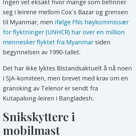
Ingen vet eksakt hvor mange som befinner
hendelsen ved telemasten til å si at
seg i leirene mellom Cox´s Bazar og grensen
Telenor ikke burde vært tilstede i
til Myanmar, men
ifølge FNs høykommissær
Rakhine-staten, og at selskapet derfor
for flyktninger (UNHCR) har over en million
har brutt OECDs retningslinjer.
mennesker flyktet fra Myanmar
siden
begynnelsen av 1990-tallet.
- Innbyggerne i Alethankyaw fikk høre at
området de bodde i skulle utvikles, blant
Det har ikke lyktes Bistandsaktuelt å nå noen
annet ved at et norsk selskap skulle sørge
i SJA-komiteen, men brevet med krav om en
for mobildekning. De så anleggsarbeidere
gransking av Telenor er sendt fra
ankomme og at et mobiltårn ble reist.
Kutapalong-leiren i Bangladesh.
Men en dag satt det plutselig soldater
oppe i tårnet og skjøt mot dem. Hva
Snikskyttere i
forteller brevet om situasjonen for
mobilmast
hundretusener som nå bor i