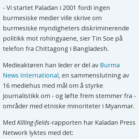
stilling, oppfordrer han norske
- Vi startet Paladan i 2001 fordi ingen
selskaper til å revurdere egne planer,
burmesiske medier ville skrive om
spesielt i de etniske områdene.
burmesiske myndigheters diskriminerende
politikk mot rohingyaene, sier Tin Soe på
- Det er god grunn til å se nærmere på
telefon fra Chittagong i Bangladesh.
alle norske investeringer i Myanmar.
Det er pågående konflikter i delstatene
Medieaktøren han leder er del av
Burma
Rakhine, Shan og Kachin. En amputert
News International
, en sammenslutning av
fredsprosess og fraværet av et politisk
16 mediehus med mål om å styrke
kompromiss med minoritetene øker
journalistikk om - og løfte frem stemmer fra -
risikoen for at norske selskaper vil
områder med etniske minoriteter i Myanmar.
trekkes inn i konfliktene. Selv en
Med
Killing-fields
-rapporten har Kaladan Press
anleggsvei inn til en installasjon kan
Network lyktes med det:
ses på som en trussel, og prosjekter i