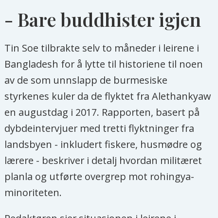
konfliktområder kan bli et mål for
- Bare buddhister igjen
aksjoner fra berørte grupper. I verste
fall vil militæret trekkes inn for å
Tin Soe tilbrakte selv to måneder i leirene i
garantere sikkerheten for et norsk
Bangladesh for å lytte til historiene til noen
prosjekt. Da er man virkelig på ville
av de som unnslapp de burmesiske
veier.
styrkenes kuler da de flyktet fra Alethankyaw
en augustdag i 2017. Rapporten, basert på
Les mer om å investere i Myanmar i
dybdeintervjuer med tretti flyktninger fra
Burmakomiteens egen guide for norske
landsbyen - inkludert fiskere, husmødre og
selskaper
lærere - beskriver i detalj hvordan militæret
planla og utførte overgrep mot rohingya-
minoriteten.