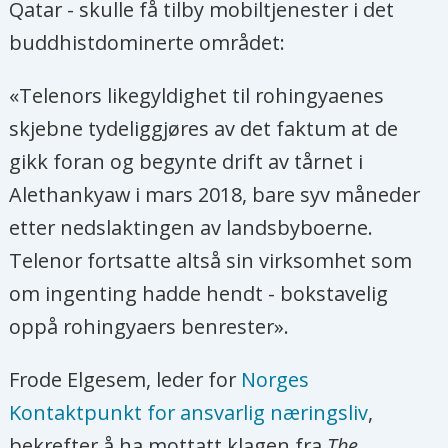
Qatar - skulle få tilby mobiltjenester i det
buddhistdominerte området:
«Telenors likegyldighet til rohingyaenes
skjebne tydeliggjøres av det faktum at de
gikk foran og begynte drift av tårnet i
Alethankyaw i mars 2018, bare syv måneder
etter nedslaktingen av landsbyboerne.
Telenor fortsatte altså sin virksomhet som
om ingenting hadde hendt - bokstavelig
oppå rohingyaers benrester».
Frode Elgesem, leder for
Norges
Kontaktpunkt for ansvarlig næringsliv
,
bekrefter å ha mottatt klagen fra
The