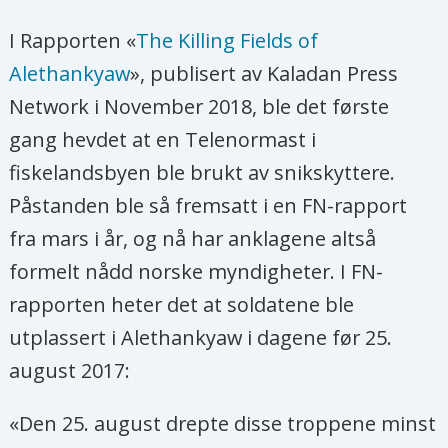
flyktningleire?
I Rapporten «
The Killing Fields of
Alethankyaw
», publisert av Kaladan Press
- Ja, de ble forespeilet utvikling, og fikk
Network i November 2018, ble det første
kuler i stedet. Rohingyaene mangler
gang hevdet at en Telenormast i
alt; mat, medisiner og trygghet, i
fiskelandsbyen ble brukt av snikskyttere.
tillegg til rettferdighet. De ansvarlige
Påstanden ble så fremsatt i en FN-rapport
for overgrepene er ikke stilt til ansvar.
fra mars i år, og nå har anklagene altså
Flyktningene som nå bor i Bangladesh
formelt nådd norske myndigheter. I FN-
vil ikke reise tilbake så lenge militæret
rapporten heter det at soldatene ble
står for sikkerheten og de ikke har
utplassert i Alethankyaw i dagene før 25.
statsborgerrettigheter. Klagebrevet
august 2017:
vitner om en desperat situasjon. Når
det er umulig å stille militæret til
«Den 25. august drepte disse troppene minst
ansvar, er det forståelig å