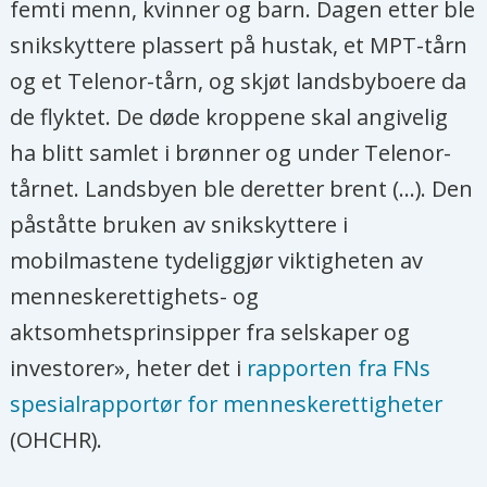
femti menn, kvinner og barn. Dagen etter ble
ansvarliggjøre andre aktører, som
snikskyttere plassert på hustak, et MPT-tårn
regjeringen eller internasjonale
og et Telenor-tårn, og skjøt landsbyboere da
selskaper som Telenor.
de flyktet. De døde kroppene skal angivelig
ha blitt samlet i brønner og under Telenor-
Aagre mener utviklingen av telekom i
tårnet. Landsbyen ble deretter brent (...). Den
Myanmar har hatt flere positive enn
påståtte bruken av snikskyttere i
negative sider.
mobilmastene tydeliggjør viktigheten av
- Fordelene for de sivile har vært større
menneskerettighets- og
enn for de militæret. Dette kan
aktsomhetsprinsipper fra selskaper og
selvsagt endre seg. Falske nyheter og
investorer», heter det i
rapporten fra FNs
hatpropaganda er effektivt i aksjoner
spesialrapportør for menneskerettigheter
mot sårbare grupper, og teknologi er
(OHCHR).
et potensielt mektig våpen for