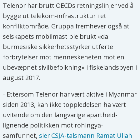
Telenor har brutt OECDs retningslinjer ved å
Bumakomiteens leder brevet som
bygge ut telekom-infrastruktur i et
denne uken nådde norske
konfliktområde. Gruppa fremhever også at
myndigheter. Aagre sier han har
selskapets mobilmast ble brukt «da
forståelse for rohingyanes sorg og
burmesiske sikkerhetsstyrker utførte
sinne etter tragedien i Alethankyaw,
forbrytelser mot menneskeheten mot en
men deler ikke innbyggernes
ubevæpnet sivilbefolkning» i fiskelandsbyen i
oppfatninger om at Telenor er
august 2017.
«medskyldig».
- Ettersom Telenor har vært aktive i Myanmar
- Det er ikke rart at frustrasjonen
siden 2013, kan ikke toppledelsen ha vært
rettes mot selskaper som snakket opp
uvitende om den langvarige apartheid-
militærets gode intensjoner, men at
lignende politikken mot rohingya-
Telenor skal ha brutt
samfunnet,
sier CSJA-talsmann Ramat Ullah
menneskerettighetene fordi militæret