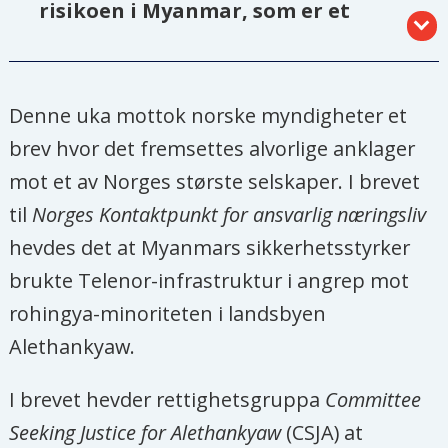
risikoen i Myanmar, som er et
speilbilde på at norske diplomater
overvurderte militærets
endringsvilje, mener
Denne uka mottok norske myndigheter et
Burmakomiteens leder.
brev hvor det fremsettes alvorlige anklager
mot et av Norges største selskaper. I brevet
- Telenor har gjort mye riktig, men har
til
Norges Kontaktpunkt for ansvarlig næringsliv
tapt penger på at militæret plutselig
hevdes det at Myanmars sikkerhetsstyrker
kom med en fjerde mobillisens til
brukte Telenor-infrastruktur i angrep mot
selskapet Viettel, og de risikerer
rohingya-minoriteten i landsbyen
åpenbart tap av omdømme når
Alethankyaw.
militæret bruker mobilmaster til å
skyte på sivile, sier Audun Aagre.
I brevet hevder rettighetsgruppa
Committee
Seeking Justice for Alethankyaw
(CSJA) at
Bistandsaktuelt har forelagt