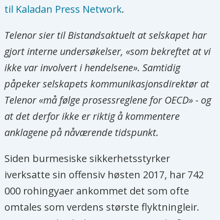
til Kaladan Press Network
.
brukte et teletårn til å skyte mot sivile,
er som å holde en huseier ansvarlig
Telenor sier til Bistandsaktuelt at selskapet har
dersom en soldat avfyrer skudd fra
gjort interne undersøkelser, «som bekreftet at vi
taket. Det er militæret som har
ikke var involvert i hendelsene». Samtidig
ansvaret for ugjerningene
.
påpeker selskapets kommunikasjonsdirektør at
Telenor «må følge prosessreglene for OECD» - og
- Hvordan leser du klagen som er rettet
at det derfor ikke er riktig å kommentere
mot Telenor?
anklagene på nåværende tidspunkt.
- Den er utarbeidet av noen med god
Siden burmesiske sikkerhetsstyrker
forståelse for internasjonale
iverksatte sin offensiv høsten 2017, har 742
klagemekanismer og med en innsikt i
000 rohingyaer ankommet det som ofte
Telenors arbeid i Myanmar. Jeg
omtales som verdens største flyktningleir.
oppfatter det slik at de bruker