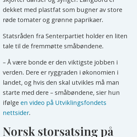
formelle partner, mens
dekket med plastfat som bugner av store
Utviklingsfondet og NBMU var
røde tomater og grønne paprikaer.
underpartnere til Kirkens Nødhjelp.
Statsråden fra Senterpartiet holder en liten
Transform har en ramme på 280
tale til de fremmøtte småbøndene.
millioner kroner fram til 2024.
– Å være bonde er den viktigste jobben i
I begynnelsen av 2023 avsluttet
verden. Dere er ryggraden i økonomien i
Kirkens Nødhjelp (KN) samarbeidet
landet, og hvis den skal utvikles må man
med Utviklingsfondet på grunn av
starte med dere – småbøndene, sier hun
det KN mente var avtalebrudd fra
ifølge
en video på Utviklingsfondets
Utviklingsfondets side.
nettsider
.
Kilde: Utenriksdepartementet
Norsk storsatsing på