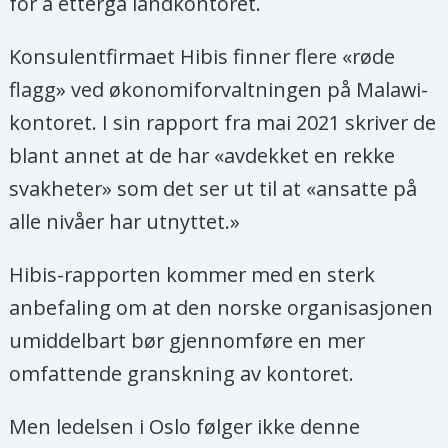
for å ettergå landkontoret.
kroner i bistand fra Norge. Støtten
Konsulentfirmaet Hibis finner flere «røde
brukes blant annet på helse,
flagg» ved økonomiforvaltningen på Malawi-
utdanning og landbruk
kontoret. I sin rapport fra mai 2021 skriver de
Kilde: Norad, FN.
blant annet at de har «avdekket en rekke
svakheter» som det ser ut til at «ansatte på
alle nivåer har utnyttet.»
Hibis-rapporten kommer med en sterk
anbefaling om at den norske organisasjonen
umiddelbart bør gjennomføre en mer
omfattende granskning av kontoret.
Men ledelsen i Oslo følger ikke denne