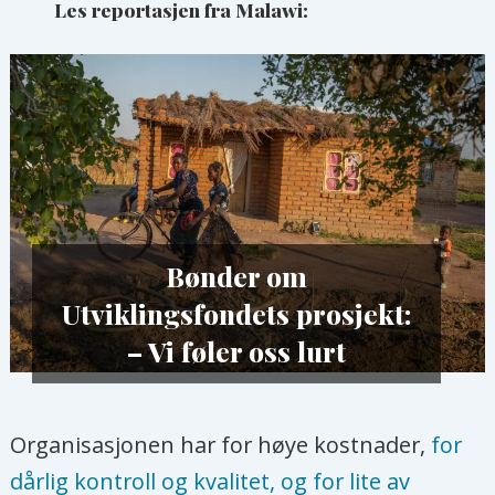
Les reportasjen fra Malawi:
Bønder om
Utviklingsfondets prosjekt:
– Vi føler oss lurt
Organisasjonen har for høye kostnader,
for
dårlig kontroll og kvalitet, og for lite av