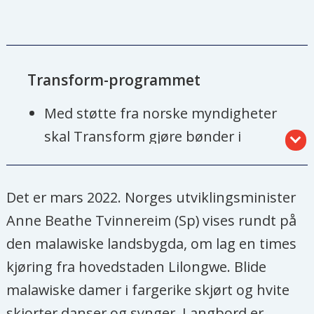
Transform-programmet
Med støtte fra norske myndigheter
skal Transform gjøre bønder i
Malawi bedre rustet til å møte
klimaendringene og redusere
Det er mars 2022. Norges utviklingsminister
fattigdom.
Anne Beathe Tvinnereim (Sp) vises rundt på
Kirkens Nødhjelp, Utviklingsfondet
den malawiske landsbygda, om lag en times
og NBMU var fra 2020 med i
kjøring fra hovedstaden Lilongwe. Blide
Transform- konsortiet.
malawiske damer i fargerike skjørt og hvite
Kirkens Nødhjelp var ambassadens
skjorter danser og synger. Langbord er