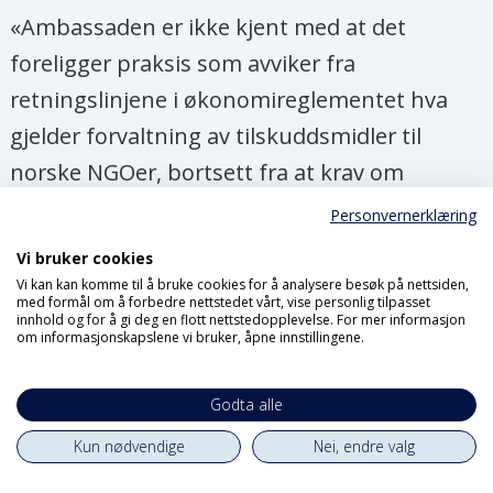
«Ambassaden er ikke kjent med at det
foreligger praksis som avviker fra
retningslinjene i økonomireglementet hva
gjelder forvaltning av tilskuddsmidler til
norske NGOer, bortsett fra at krav om
egenandel ikke gjelder. I vår kommunikasjon
Personvernerklæring
med avtalepartner, så har vi vært tydelig på
Vi bruker cookies
at ambassaden forventer å få oversendt et
Vi kan kan komme til å bruke cookies for å analysere besøk på nettsiden,
med formål om å forbedre nettstedet vårt, vise personlig tilpasset
budsjett de selv kan stå inne for og må være i
innhold og for å gi deg en flott nettstedopplevelse. For mer informasjon
om informasjonskapslene vi bruker, åpne innstillingene.
tråd med gjeldende regler for forvaltning av
statlige tilskuddsmidler.»
Godta alle
Kun nødvendige
Nei, endre valg