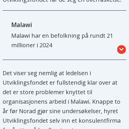
Malawi
Malawi har en befolkning på rundt 21
millioner i 2024
Er et av de fattigste landene i verden.
Omtrent halvparten av befolkningen
Det viser seg nemlig at ledelsen i
lever i multidimensjonal fattigdom.
Utviklingsfondet er fullstendig klar over at
det er store problemer knyttet til
Landbruk er den viktigste næringen i
organisasjonens arbeid i Malawi. Knappe to
Malawi, og sysselsetter omtrent 80
år før Norad gjør sine undersøkelser, hyret
prosent av befolkningen.
Utviklingsfondet selv inn et konsulentfirma
I 2023 mottok Malawi 546 millioner