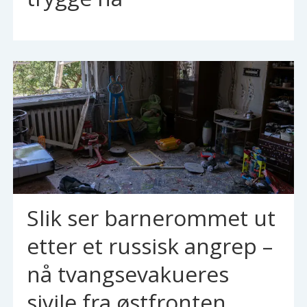
Slik ser barnerommet ut
etter et russisk angrep –
nå tvangsevakueres
sivile fra østfronten