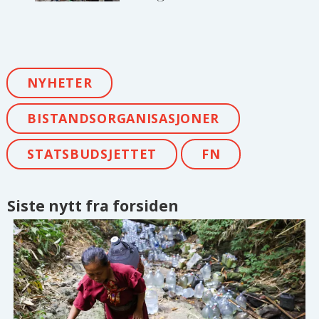
NYHETER
BISTANDSORGANISASJONER
STATSBUDSJETTET
FN
Siste nytt fra forsiden