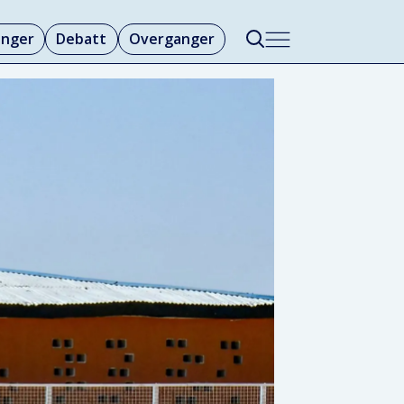
linger
Debatt
Overganger