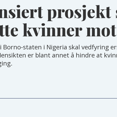
siert prosjekt 
ytte kvinner mot
 i Borno-staten i Nigeria skal vedfyring e
ensikten er blant annet å hindre at kvinn
ging.