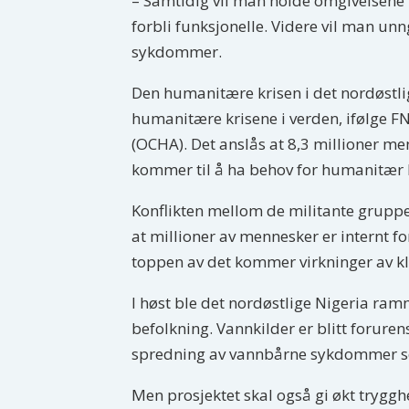
– Samtidig vil man holde omgivelsene fr
forbli funksjonelle. Videre vil man un
sykdommer.
Den humanitære krisen i det nordøstli
humanitære krisene i verden, ifølge F
(OCHA). Det anslås at 8,3 millioner 
kommer til å ha behov for humanitær hj
Konflikten mellom de militante grupperi
at millioner av mennesker er internt f
toppen av det kommer virkninger av k
I høst ble det nordøstlige Nigeria ram
befolkning. Vannkilder er blitt foruren
spredning av vannbårne sykdommer s
Men prosjektet skal også gi økt trygghe