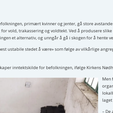
efolkningen, primært kvinner og jenter, gå store avstander 
tt for vold, trakassering og voldtekt. Ved å produsere slike
ngen et alternativ, og unngår å gå i skogen for å hente v
st ustabile stedet å være» som følge av vilkårlige angrep
kaper inntektskilde for befolkningen, ifølge Kirkens Nødh
Men f
organ
lokal
laget
– De a