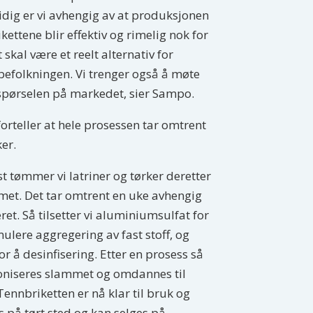
dig er vi avhengig av at produksjonen
ikettene blir effektiv og rimelig nok for
t skal være et reelt alternativ for
befolkningen. Vi trenger også å møte
spørselen på markedet, sier Sampo.
orteller at hele prosessen tar omtrent
ker.
st tømmer vi latriner og tørker deretter
et. Det tar omtrent en uke avhengig
ret. Så tilsetter vi aluminiumsulfat for
mulere aggregering av fast stoff, og
for å desinfisering. Etter en prosess så
oniseres slammet og omdannes til
 Tennbriketten er nå klar til bruk og
s på tørt sted og kan selges på