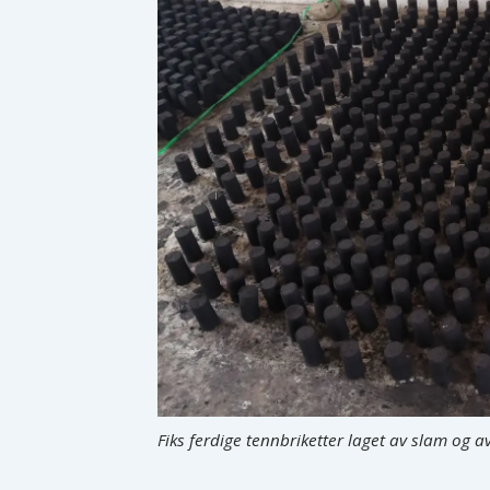
Fiks ferdige tennbriketter laget av slam og a