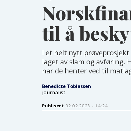
Norskfinan
til å besk
I et helt nytt prøveprosjekt
laget av slam og avføring. H
når de henter ved til matla
Benedicte
Tobiassen
journalist
Publisert
02.02.2023 - 14:24