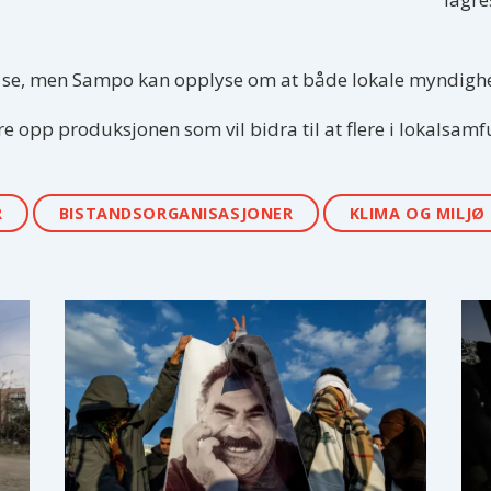
 å se, men Sampo kan opplyse om at både lokale myndighete
ere opp produksjonen som vil bidra til at flere i lokalsamfu
R
BISTANDSORGANISASJONER
KLIMA OG MILJØ