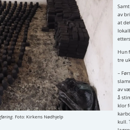
Samti
av br
at de
lokal
etter
Hun f
tre u
– Før
slamm
av væ
å sti
klor 
karb
vføring.
Foto: Kirkens Nødhjelp
kull.
lagre