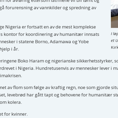
i for avføring ettersom latrinene vil bli tømt og
ngå forurensning av vannkilder og spredning av
ge Nigeria er fortsatt en av de mest komplekse
I lø
Ns kontor for koordinering av humanitær innsats
et U
mennesker i statene Borno, Adamawa og Yobe
Kir
elp i år.
ngene Boko Haram og nigerianske sikkerhetsstyrker, som nå
ordrevet i Nigeria. Hundretusenvis av mennesker lever i 
limakrisen.
met av flom som følge av kraftig regn, noe som gjorde sit
set, levebrød har gått tapt og behovene for humanitær støt
om kolera.
t for kvinner.