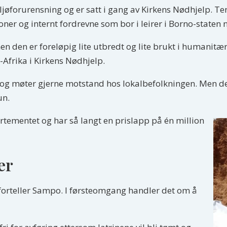
jøforurensning og er satt i gang av Kirkens Nødhjelp. Te
soner og internt fordrevne som bor i leirer i Borno-staten 
en den er foreløpig lite utbredt og lite brukt i humanitæ
Afrika i Kirkens Nødhjelp.
, og møter gjerne motstand hos lokalbefolkningen. Men de
un.
rtementet og har så langt en prislapp på én million
er
 forteller Sampo. I førsteomgang handler det om å