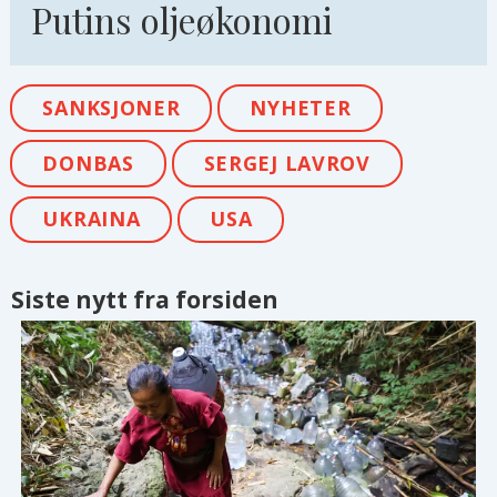
Putins oljeøkonomi
SANKSJONER
NYHETER
DONBAS
SERGEJ LAVROV
UKRAINA
USA
Siste nytt fra forsiden