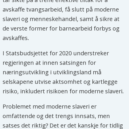
og Politikk
avskaffe tvangsarbeid, få slutt på moderne
Erik S. Reinert
, professor ved
slaveri og menneskehandel, samt å sikre at
Tallinn University of Technology
de verste former for barnearbeid forbys og
avskaffes.
Hege Skarrud
, leder i Attac Norge
Jan Arild Snoen
, kommentator i
I Statsbudsjettet for 2020 understreker
Minerva
regjeringen at innen satsingen for
næringsutvikling i utviklingsland må
Erik Solheim
, tidligere FN-topp og
selskapene utvise aktsomhet og kartlegge
norsk miljø- og utviklingsminister,
risiko, inkludert risikoen for moderne slaveri.
nå seniorrådgiver i
World Resources
Institute
Problemet med moderne slaveri er
Arne Strand
, forskningsdirektør
omfattende og det trengs innsats, men
ved Chr. Michelsens institutt
satses det riktig? Det er det kanskje for tidlig