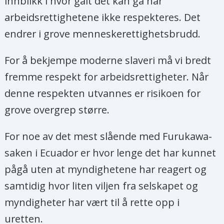
innblikk i hvor galt det kan gå når
Fremskrittspartiet
arbeidsrettighetene ikke respekteres. Det
Liv Tørres
, direktør i
Pathfinders for
endrer i grove menneskerettighetsbrudd.
Peaceful Just and Inclusive Societies
For å bekjempe moderne slaveri må vi bredt
ved universitetet i New York.
fremme respekt for arbeidsrettigheter. Når
Terje Vigtel
, seniorådgiver i Conow
denne respekten utvannes er risikoen for
Tore Westberg
, kommentator
grove overgrep større.
bosatt i Nairobi
For noe av det mest slående med Furukawa-
Henrik Wiig
, seniorforsker ved
saken i Ecuador er hvor lenge det har kunnet
Oslomet
pågå uten at myndighetene har reagert og
samtidig hvor liten viljen fra selskapet og
myndigheter har vært til å rette opp i
uretten.