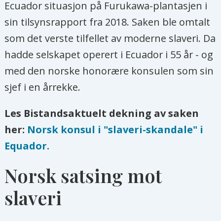
Ecuador situasjon på Furukawa-plantasjen i
Peace Action Center (Space)
sin tilsynsrapport fra 2018. Saken ble omtalt
Tor A. Benjaminsen
, professor ved
som det verste tilfellet av moderne slaveri. Da
Norges miljø- og biovitenskapelige
hadde selskapet operert i Ecuador i 55 år - og
universitet
med den norske honorære konsulen som sin
Amar Bokhari
, sosialentreprenør
sjef i en årrekke.
og daglig leder i Bokhari AS.
Les Bistandsaktuelt dekning av saken
Tidligere FN-ansatt og utenlandssjef
her:
Norsk konsul i "slaveri-skandale" i
i Redd Barna.
Equador.
Catharina Bu
, rådgiver i
Norsk satsing mot
Tankesmien Agenda
slaveri
Benedicte Bull
, professor ved
Senter for utvikling og miljø ved