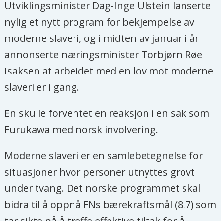
Universitetet i Oslo
Utviklingsminister Dag-Inge Ulstein lanserte
nylig et nytt program for bekjempelse av
Hilde Frafjord Johnson
, tidligere
moderne slaveri, og i midten av januar i år
utviklingsminister og eks-FN-topp
annonserte næringsminister Torbjørn Røe
Dagfinn Høybråten
,
Isaksen at arbeidet med en lov mot moderne
generalsekretær i Kirkens Nødhjelp
slaveri er i gang.
Anne Håskoll-Haugen
, journalist
En skulle forventet en reaksjon i en sak som
og debattleder
Furukawa med norsk involvering.
Tomm Kristiansen
, journalist og
kommentator
Moderne slaveri er en samlebetegnelse for
situasjoner hvor personer utnyttes grovt
Heidi Nordby Lunde
,
under tvang. Det norske programmet skal
stortingsrepresentant for Høyre
bidra til å oppnå FNs bærekraftsmål (8.7) som
Tor-Hugne Olsen
, daglig leder i Sex
tar sikte på å treffe effektive tiltak for å