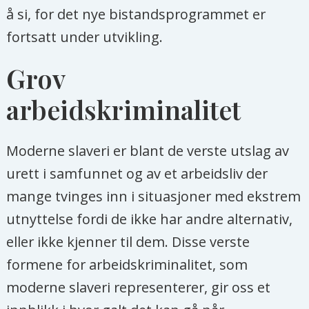
å si, for det nye bistandsprogrammet er
Johanne Sundby
, professor ved Det
fortsatt under utvikling.
medisinske fakultet ved
Universitetet i Oslo
Grov
Maren Sæbø
, journalist og
arbeidskriminalitet
kommentator
Titus Tenga
, programdirektør i
Moderne slaveri er blant de verste utslag av
Strømmestiftelsen
urett i samfunnet og av et arbeidsliv der
mange tvinges inn i situasjoner med ekstrem
Marta Tveit
, frilansskribent og
utnyttelse fordi de ikke har andre alternativ,
podcaster for Fellesrådet for
eller ikke kjenner til dem. Disse verste
Afrika/SAIH
formene for arbeidskriminalitet, som
Christian Tybring-Gjedde
,
moderne slaveri representerer, gir oss et
stortingsrepresentant for