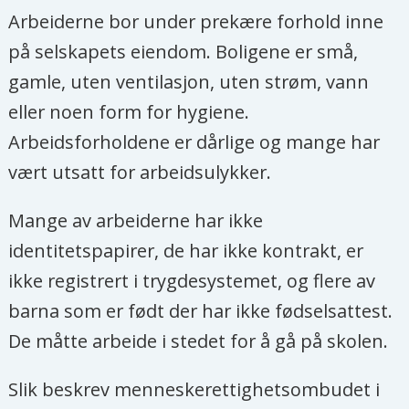
Burmakomiteen
Arbeiderne bor under prekære forhold inne
Sissel Aarak
, fungerende
på selskapets eiendom. Boligene er små,
generalsekretær i SOS-barnebyer
gamle, uten ventilasjon, uten strøm, vann
eller noen form for hygiene.
Olutimehin Adegbeye
, nigeriansk
Arbeidsforholdene er dårlige og mange har
spaltist
vært utsatt for arbeidsulykker.
Samina Ansari
, daglig leder i
Avyanna Diplomacy
Mange av arbeiderne har ikke
identitetspapirer, de har ikke kontrakt, er
Bernt Apeland
, Røde Kors-sjef
ikke registrert i trygdesystemet, og flere av
Kiran Aziz
, advokat og
barna som er født der har ikke fødselsattest.
senioranalytiker for ansvarlige
De måtte arbeide i stedet for å gå på skolen.
investeringer i KLP
Slik beskrev menneskerettighetsombudet i
Zeina Bali
, daglig leder for Syrian