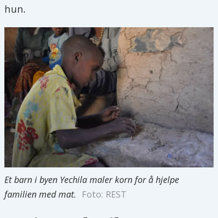
hun.
Et barn i byen Yechila maler korn for å hjelpe
familien med mat.
Foto: REST