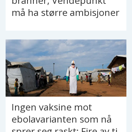
branner, Vendepunkt
må ha større ambisjoner
Ingen vaksine mot
ebolavarianten som nå
sprer seg raskt: Fire av ti