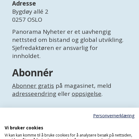
Adresse
Bygdøy allé 2
0257 OSLO
Panorama Nyheter er et uavhengig
nettsted om bistand og global utvikling.
Sjefredaktøren er ansvarlig for
innholdet.
Abonnér
Abonner gratis
på magasinet, meld
adresseendring
eller
oppsigelse
.
Facebook
Personvernerklæring
X (Twitter)
Personvernerklæring
Vi bruker cookies
Vi kan kan komme til å bruke cookies for å analysere besøk på nettsiden,