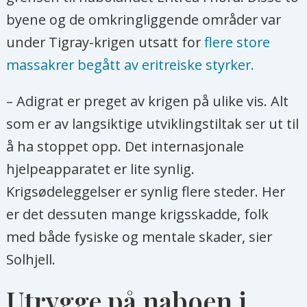
økende globale priser på basisråvarer,
byene og de omkringliggende områder var
inflasjon og kontinuerlig devaluering av
under Tigray-krigen utsatt for
flere store
den lokale valutaen.»
massakrer begått av eritreiske styrker.
Kilde: FN-organisasjonen OCHA i sin
– Adigrat er preget av krigen på ulike vis. Alt
situasjonsrapport
fra 10. januar i år
.
som er av langsiktige utviklingstiltak ser ut til
å ha stoppet opp. Det internasjonale
hjelpeapparatet er lite synlig.
Krigsødeleggelser er synlig flere steder. Her
er det dessuten mange krigsskadde, folk
med både fysiske og mentale skader, sier
Solhjell.
Utrygge på naboen i