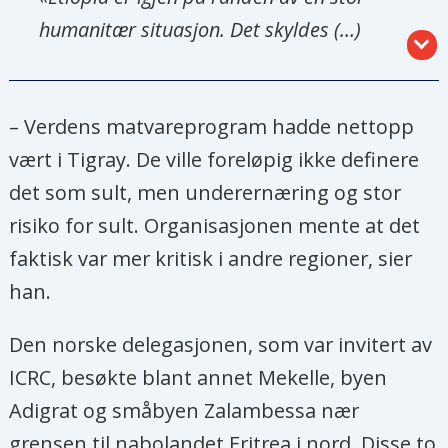
humanitær situasjon. Det skyldes (…)
flere, ofte overlappende kriser, noe som
igjen svekker samfunnenes evne til å
– Verdens matvareprogram hadde nettopp
håndtere utfordringene. Disse krisene er
vært i Tigray. De ville foreløpig ikke definere
først og fremst drevet av et sammenfall
det som sult, men underernæring og stor
mellom fire hovedfaktorer: klimakriser
risiko for sult. Organisasjonen mente at det
(flom og tørke), væpnede konflikter,
faktisk var mer kritisk i andre regioner, sier
sykdommer og økonomiske sjokk. At disse
han.
sjokkene kommer samtidig presser flere
mennesker på flukt, det gir
Den norske delegasjonen, som var invitert av
matusikkerhet, underernæring,
ICRC, besøkte blant annet Mekelle, byen
sykdomsutbrudd og økte utfordringer
Adigrat og småbyen Zalambessa nær
med beskyttelse – midt i en situasjon med
grensen til nabolandet Eritrea i nord. Disse to