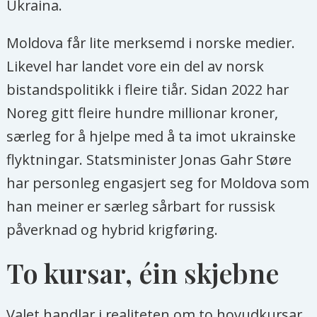
Ukraina.
Moldova får lite merksemd i norske medier.
Likevel har landet vore ein del av norsk
bistandspolitikk i fleire tiår. Sidan 2022 har
Noreg gitt fleire hundre millionar kroner,
særleg for å hjelpe med å ta imot ukrainske
flyktningar. Statsminister Jonas Gahr Støre
har personleg engasjert seg for Moldova som
han meiner er særleg sårbart for russisk
påverknad og hybrid krigføring.
To kursar, éin skjebne
Valet handlar i realiteten om to hovudkursar.