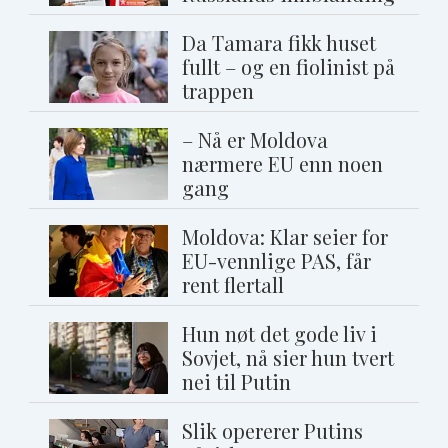
Da Tamara fikk huset
fullt – og en fiolinist på
trappen
– Nå er Moldova
nærmere EU enn noen
gang
Moldova: Klar seier for
EU-vennlige PAS, får
rent flertall
Hun nøt det gode liv i
Sovjet, nå sier hun tvert
nei til Putin
Slik opererer Putins