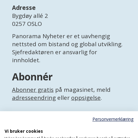
Adresse
Bygdøy allé 2
0257 OSLO
Panorama Nyheter er et uavhengig
nettsted om bistand og global utvikling.
Sjefredaktøren er ansvarlig for
innholdet.
Abonnér
Abonner gratis
på magasinet, meld
adresseendring
eller
oppsigelse
.
Facebook
Personvernerklæring
X (Twitter)
Personvernerklæring
Vi bruker cookies