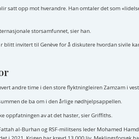
 blir satt opp mot hverandre. Han omtaler det som «lidels
nternasjonale storsamfunnet, sier han.
 blitt invitert til Genève for å diskutere hvordan sivile 
or
vert andre time i den store flyktningleiren Zamzam i vest 
av summen de ba om i den årlige nødhjelpsappellen.
ke oppfatningen av at det haster, sier Griffiths.
Fattah al-Burhan og RSF-militsens leder Mohamed Hamda
t i 2021. Krigen har krevd 13 000 liv. Meklingsforsøk har 