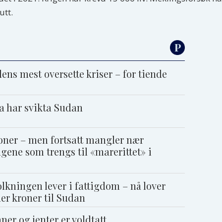
utt.
dens mest oversette kriser – for tiende
a har svikta Sudan
roner – men fortsatt mangler nær
gene som trengs til «marerittet» i
olkningen lever i fattigdom – nå lover
er kroner til Sudan
ner og jenter er voldtatt