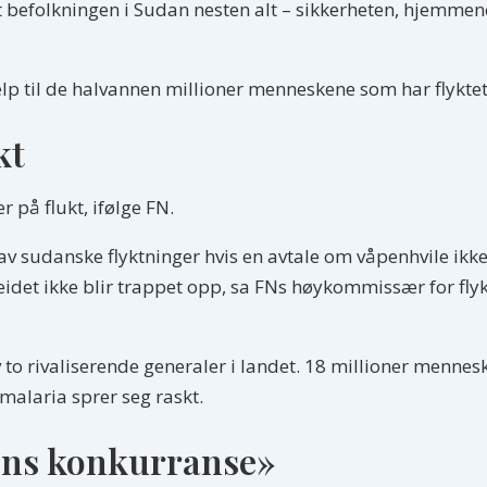
 befolkningen i Sudan nesten alt – sikkerheten, hjemmene
elp til de halvannen millioner menneskene som har flykte
kt
 på flukt, ifølge FN.
v sudanske flyktninger hvis en avtale om våpenhvile ikke
eidet ikke blir trappet opp, sa FNs høykommissær for fly
 to rivaliserende generaler i landet. 18 millioner mennesk
alaria sprer seg raskt.
ens konkurranse»