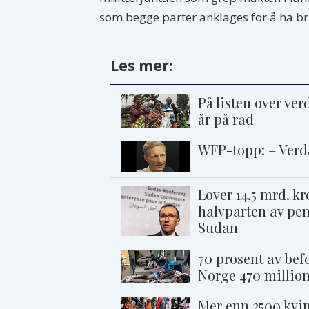
som begge parter anklages for å ha br
Les mer:
På listen over ver
år på rad
WFP-topp: – Verd
Lover 14,5 mrd. k
halvparten av pen
Sudan
70 prosent av bef
Norge 470 million
Mer enn 2500 kvin