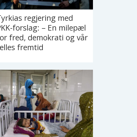
Tyrkias regjering med
PKK-forslag: – En milepæl
for fred, demokrati og vår
felles fremtid