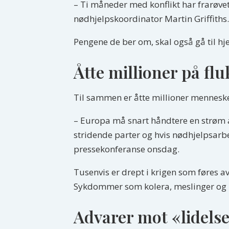
– Ti måneder med konflikt har frarøvet
nødhjelpskoordinator Martin Griffiths.
Pengene de ber om, skal også gå til hj
Åtte millioner på flu
Til sammen er åtte millioner mennesker
– Europa må snart håndtere en strøm a
stridende parter og hvis nødhjelpsarb
pressekonferanse onsdag.
Tusenvis er drept i krigen som føres av
Sykdommer som kolera, meslinger og m
Advarer mot «lidels