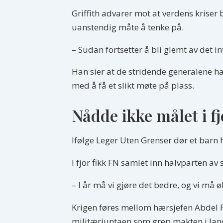
Griffith advarer mot at verdens kriser
uanstendig måte å tenke på.
– Sudan fortsetter å bli glemt av det i
Han sier at de stridende generalene har
med å få et slikt møte på plass.
Nådde ikke målet i fj
Ifølge Leger Uten Grenser dør et barn h
I fjor fikk FN samlet inn halvparten 
– I år må vi gjøre det bedre, og vi må ø
Krigen føres mellom hærsjefen Abdel 
militærjuntaen som grep makten i lande