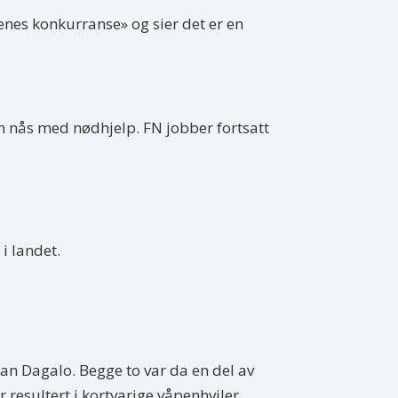
enes konkurranse» og sier det er en
kan nås med nødhjelp. FN jobber fortsatt
i landet.
n Dagalo. Begge to var da en del av
resultert i kortvarige våpenhviler,