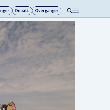
linger
Debatt
Overganger