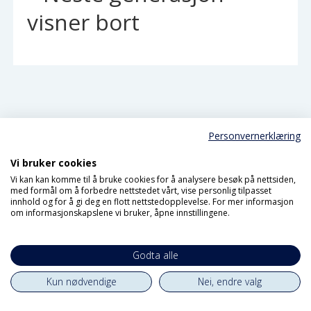
visner bort
Personvernerklæring
Vi bruker cookies
Vi kan kan komme til å bruke cookies for å analysere besøk på nettsiden,
med formål om å forbedre nettstedet vårt, vise personlig tilpasset
innhold og for å gi deg en flott nettstedopplevelse. For mer informasjon
om informasjonskapslene vi bruker, åpne innstillingene.
Meld deg på
Godta alle
nyhetsbrevet vårt
Kun nødvendige
Nei, endre valg