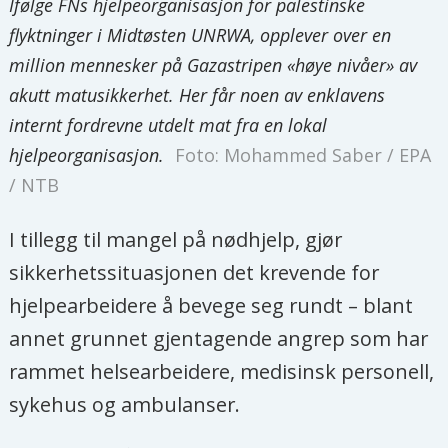
Ifølge FNs hjelpeorganisasjon for palestinske
flyktninger i Midtøsten UNRWA, opplever over en
million mennesker på Gazastripen «høye nivåer» av
akutt matusikkerhet. Her får noen av enklavens
internt fordrevne utdelt mat fra en lokal
hjelpeorganisasjon.
Foto: Mohammed Saber / EPA
/ NTB
I tillegg til mangel på nødhjelp, gjør
sikkerhetssituasjonen det krevende for
hjelpearbeidere å bevege seg rundt – blant
annet grunnet gjentagende angrep som har
rammet helsearbeidere, medisinsk personell,
sykehus og ambulanser.