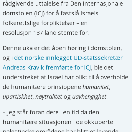
rådgivende uttalelse fra Den internasjonale
domstolen (ICJ) for å fastslå Israels
folkerettslige forpliktelser – en
resolusjon 137 land stemte for.
Denne uka er det åpen høring i domstolen,
og i
det norske innlegget UD-statssekretær
Andreas Kravik fremførte for ICJ
, ble det
understreket at Israel har plikt til å overholde
de humanitære prinsippene
humanitet
,
upartiskhet
,
nøytralitet
og
uavhengighet
.
– Jeg står foran dere i en tid da den
humanitære situasjonen i de okkuperte
palestinske områdene har blitt et levende