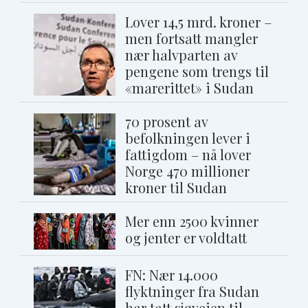
Lover 14,5 mrd. kroner –
men fortsatt mangler
nær halvparten av
pengene som trengs til
«marerittet» i Sudan
70 prosent av
befolkningen lever i
fattigdom – nå lover
Norge 470 millioner
kroner til Sudan
Mer enn 2500 kvinner
og jenter er voldtatt
FN: Nær 14.000
flyktninger fra Sudan
har tatt sjøveien til