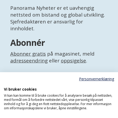
Panorama Nyheter er et uavhengig
nettsted om bistand og global utvikling.
Sjefredaktøren er ansvarlig for
innholdet.
Abonnér
Abonner gratis
på magasinet, meld
adresseendring
eller
oppsigelse
.
Facebook
Personvernerklæring
X (Twitter)
Personvernerklæring
Vi bruker cookies
Vi kan kan komme til å bruke cookies for å analysere besøk på nettsiden,
med formål om å forbedre nettstedet vårt, vise personlig tilpasset
innhold og for å gi deg en flott nettstedopplevelse. For mer informasjon
om informasjonskapslene vi bruker, åpne innstillingene.