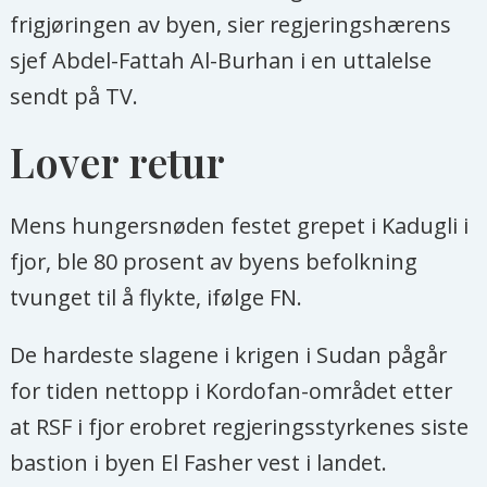
frigjøringen av byen, sier regjeringshærens
sjef Abdel-Fattah Al-Burhan i en uttalelse
sendt på TV.
Lover retur
Mens hungersnøden festet grepet i Kadugli i
fjor, ble 80 prosent av byens befolkning
tvunget til å flykte, ifølge FN.
De hardeste slagene i krigen i Sudan pågår
for tiden nettopp i Kordofan-området etter
at RSF i fjor erobret regjeringsstyrkenes siste
bastion i byen El Fasher vest i landet.