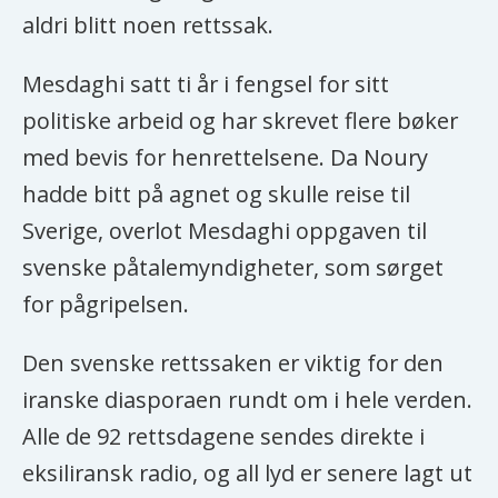
Bevegelsen er i ettertid ledet av
aldri blitt noen rettssak.
hans kone, Maryam Rajavi.
Mesdaghi satt ti år i fengsel for sitt
Folkets Mujahedin var
politiske arbeid og har skrevet flere bøker
terrorstemplet i USA til 2012 og av
med bevis for henrettelsene. Da Noury
EU til 2009.
hadde bitt på agnet og skulle reise til
Medlemmer som bodde på basen i
Sverige, overlot Mesdaghi oppgaven til
Irak, har senere fått et fristed i
svenske påtalemyndigheter, som sørget
Albania.
for pågripelsen.
Avhoppere forteller at bevegelsen i
Den svenske rettssaken er viktig for den
eksil blir stadig mer sektlignende,
iranske diasporaen rundt om i hele verden.
med en personkult rundt Rajavi. Det
Alle de 92 rettsdagene sendes direkte i
er løgner det iranske regimet har
eksiliransk radio, og all lyd er senere lagt ut
spredd, sier organisasjonen selv.