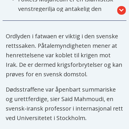
venstregerilja og antakelig den
største og mest velorganiserte
iranske motstandsbevegelsen.
Ordlyden i fatwaen er viktig i den svenske
Den ble opprettet i 1965 da den
rettssaken. Påtalemyndigheten mener at
kjempet mot sjahens monarki.
henrettelsene var koblet til krigen mot
Etter revolusjonen i 1979 vendte den
Irak. De er dermed krigsforbrytelser og kan
seg imot ayatollah Khomeinis
prøves for en svensk domstol.
regime, som slo den brutalt ned.
Dødsstraffene var åpenbart summariske
Bevegelsen beskyldes for væpnede
og urettferdige, sier Said Mahmoudi, en
angrep med mange dødsofre i Iran.
svensk-iransk professor i internasjonal rett
Folkets Mujahedin hadde mange
ved Universitetet i Stockholm.
sympatisører blant studenter i Iran.