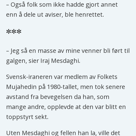
Bevegelsen mistet likevel støtte da
– Også folk som ikke hadde gjort annet
den stilte seg på den irakiske
enn å dele ut aviser, ble henrettet.
diktatoren Saddam Husseins side
***
under krigen mot hjemlandet i
perioden 1980-1988 og hadde sin
– Jeg så en masse av mine venner bli ført til
base i Irak.
galgen, sier Iraj Mesdaghi.
Fordi Folkets Mujahedin sto bak et
stort antall angrep mot Iran fra Irak
Svensk-iraneren var medlem av Folkets
i 1988, ga Khomeini ordre om
Mujahedin på 1980-tallet, men tok senere
massehenrettelse av bevegelsens
avstand fra bevegelsen da han, som
mange fengslede sympatisører.
mange andre, opplevde at den var blitt en
toppstyrt sekt.
Lederen Massoud Rajavi er ikke blitt
sett siden USA invaderte Irak i 2003.
Uten Mesdaghi og fellen han la, ville det