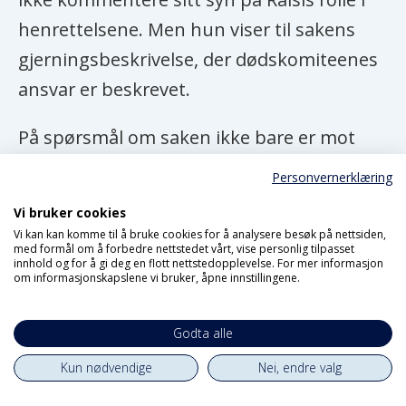
henrettelsene. Men hun viser til sakens
gjerningsbeskrivelse, der dødskomiteenes
ansvar er beskrevet.
På spørsmål om saken ikke bare er mot
den anklagede, men mot hele systemet
Personvernerklæring
som sådan, den islamske republikkens
Vi bruker cookies
ledelse med utgangspunkt i dens høyeste
Vi kan kan komme til å bruke cookies for å analysere besøk på nettsiden,
med formål om å forbedre nettstedet vårt, vise personlig tilpasset
leders fatwa, svarer hun:
innhold og for å gi deg en flott nettstedopplevelse. For mer informasjon
om informasjonskapslene vi bruker, åpne innstillingene.
– Det er selvsagt at når vi har tatt ut tiltale
mot en person, som er en del av dette
Godta alle
systemet, så anser vi naturligvis deres
Kun nødvendige
Nei, endre valg
prosedyrer for uriktige.