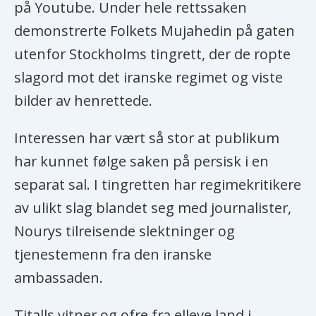
på Youtube. Under hele rettssaken
Kilder: AFP, Landguiden, The Guardian
demonstrerte Folkets Mujahedin på gaten
utenfor Stockholms tingrett, der de ropte
slagord mot det iranske regimet og viste
bilder av henrettede.
Interessen har vært så stor at publikum
har kunnet følge saken på persisk i en
separat sal. I tingretten har regimekritikere
av ulikt slag blandet seg med journalister,
Nourys tilreisende slektninger og
tjenestemenn fra den iranske
ambassaden.
Titalls vitner og ofre fra elleve land i