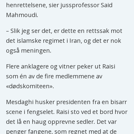
henrettelsene, sier jussprofessor Said
Beskyldes av regimekritikere og
Mahmoudi.
menneskerettighetsorganisasjoner
– Slik jeg ser det, er dette en rettssak mot
for massehenrettelsene i 1988 på
det islamske regimet i Iran, og det er nok
medlemmer av den islamistiske
også meningen.
venstregeriljaen Folkets Mujahedin
og andre regjeringsmotstandere på
Flere anklagere og vitner peker ut Raisi
venstresiden. Raisi var da
som én av de fire medlemmene av
advokatfullmektig i en av
«dødskomiteen».
dødskomiteene som på summarisk
vis dømte fangene til døden.
Mesdaghi husker presidenten fra en bisarr
scene i fengselet. Raisi sto ved et bord hvor
Kilder: Encyclopedia Britannica, BBC
det lå en haug opprevne sedler. Det var
penger fangene, som regnet med at de