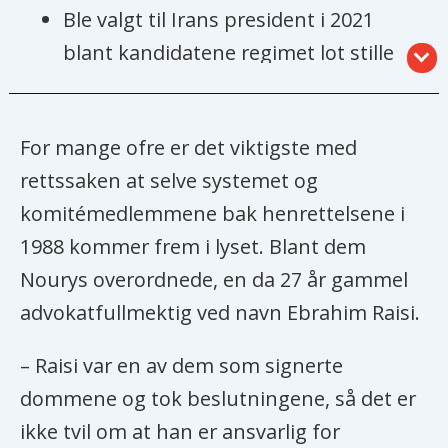
Ble valgt til Irans president i 2021
blant kandidatene regimet lot stille
til valg.
Ultrakonservativ politiker som står
For mange ofre er det viktigste med
landets øverste leder, ayatollah
rettssaken at selve systemet og
Khamenei, nær.
komitémedlemmene bak henrettelsene i
Prestesønn fra byen Mashhad. 61 år
1988 kommer frem i lyset. Blant dem
gammel med religiøs utdanning fra
Nourys overordnede, en da 27 år gammel
den for sjiamuslimer hellige byen
advokatfullmektig ved navn Ebrahim Raisi.
Qom.
– Raisi var en av dem som signerte
Gjorde karriere innad landets
dommene og tok beslutningene, så det er
religiøse rettssystem, som han i
ikke tvil om at han er ansvarlig for
2019 ble utnevnt til øverste sjef for.