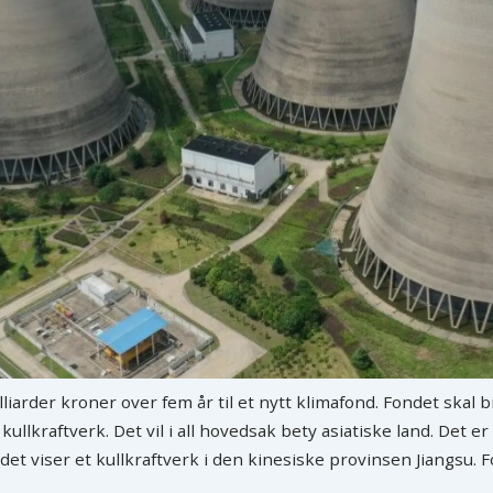
liarder kroner over fem år til et nytt klimafond. Fondet skal bi
 kullkraftverk. Det vil i all hovedsak bety asiatiske land. Det 
det viser et kullkraftverk i den kinesiske provinsen Jiangsu.