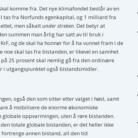
skal komme fra. Det nye klimafondet består av en
l tas fra Norfunds egenkapital, og 1 milliard fra
jettet, men såkalt
under streken
. Det betyr at
en summen man årlig har satt av til bruk i
r KrF, og de skal ha honnør for å ha vunnet fram i de
e noe skal tas fra bistanden, er likevel en sannhet
 på 25 prosent skal nemlig gå fra den ordinære
r i utgangspunktet også bistandsmidler.
ngen, også den som sitter etter valget i høst, samt
klare å mobilisere de enorme økonomiske
n globale oppvarmingen, uten å røre bistanden.
 den totale globale bistanden, er det heller ikke
 fortrenge annen bistand, all den tid