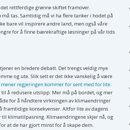
det rettferdige grønne skiftet framover.
 må tas. Samtidig må vi ha flere tanker i hodet på
kke bare vil inspirere andre land, men også våre
lengre for å finne bærekraftige løsninger på vår tids
tjener en bredere debatt. Det trengs veldig mye
emme og ute. Slik sett er det ikke vanskelig å være
 mener regjeringen kommer for sent med for lite.
r til å redusere utslipp. Mer må på bordet, og mer
åde for å håndtere virkningen av klimaendringer
å framtidige konsekvenser. Altfor lite av dagens
r til klimatilpasning. Klimaendringene skjer nå, og
 for at de har gjort minst for å skape dem.