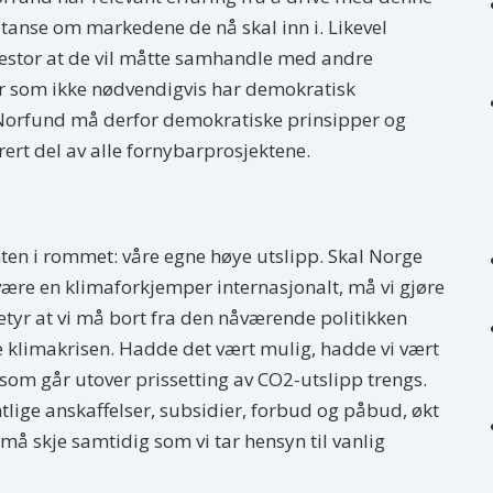
tanse om markedene de nå skal inn i. Likevel
vestor at de vil måtte samhandle med andre
rer som ikke nødvendigvis har demokratisk
 Norfund må derfor demokratiske prinsipper og
rert del av alle fornybarprosjektene.
nten i rommet: våre egne høye utslipp. Skal Norge
 være en klimaforkjemper internasjonalt, må vi gjøre
etyr at vi må bort fra den nåværende politikken
e klimakrisen. Hadde det vært mulig, hadde vi vært
 som går utover prissetting av CO2-utslipp trengs.
entlige anskaffelser, subsidier, forbud og påbud, økt
e må skje samtidig som vi tar hensyn til vanlig