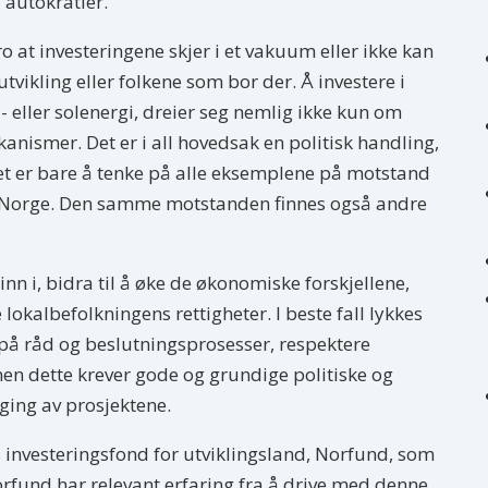
 autokratier.
ro at investeringene skjer i et vakuum eller ikke kan
tvikling eller folkene som bor der. Å investere i
 eller solenergi, dreier seg nemlig ikke kun om
nismer. Det er i all hovedsak en politisk handling,
et er bare å tenke på alle eksemplene på motstand
i Norge. Den samme motstanden finnes også andre
inn i, bidra til å øke de økonomiske forskjellene,
 lokalbefolkningens rettigheter. I beste fall lykkes
å råd og beslutningsprosesser, respektere
men dette krever gode og grundige politiske og
ging av prosjektene.
ens investeringsfond for utviklingsland, Norfund, som
Norfund har relevant erfaring fra å drive med denne