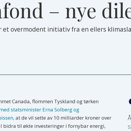
afond – nye d
et overmodent initiativ fra en ellers klimasla
mmet Canada, flommen Tyskland og tørken
 med statsminister Erna Solberg og
Å
pissen,
at de vil sette av 10 milliarder kroner over
s
l bidra til økte investeringer i fornybar energi,