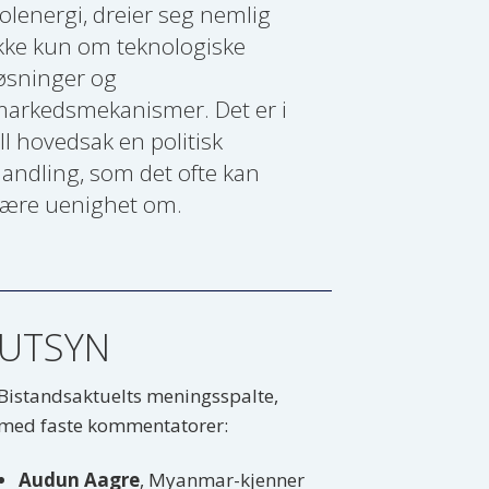
olenergi, dreier seg nemlig
kke kun om teknologiske
øsninger og
arkedsmekanismer. Det er i
ll hovedsak en politisk
andling, som det ofte kan
ære uenighet om.
UTSYN
Bistandsaktuelts meningsspalte,
med faste kommentatorer:
Audun Aagre
, Myanmar-kjenner