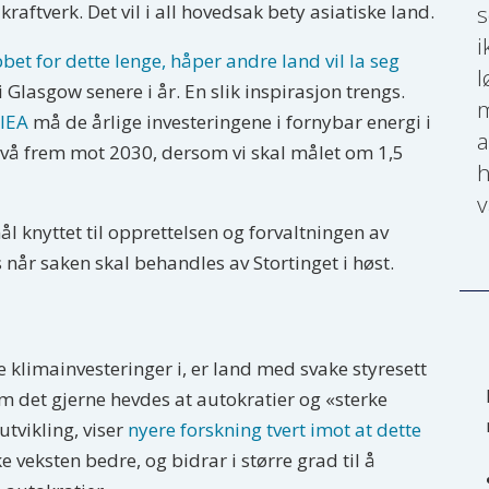
kraftverk. Det vil i all hovedsak bety asiatiske land.
s
i
t for dette lenge, håper andre land vil la seg
l
Glasgow senere i år. En slik inspirasjon trengs.
m
 IEA
må de årlige investeringene i fornybar energi i
a
ivå frem mot 2030, dersom vi skal målet om 1,5
h
v
 knyttet til opprettelsen og forvaltningen av
s når saken skal behandles av Stortinget i høst.
e klimainvesteringer i, er land med svake styresett
m det gjerne hevdes at autokratier og «sterke
utvikling, viser
nyere forskning tvert imot at dette
veksten bedre, og bidrar i større grad til å