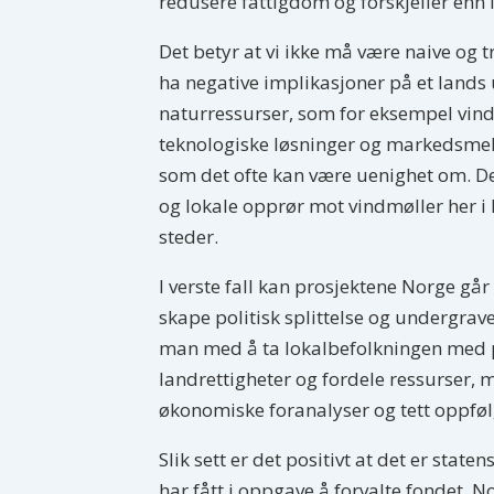
redusere fattigdom og forskjeller enn i
Det betyr at vi ikke må være naive og t
ha negative implikasjoner på et lands u
naturressurser, som for eksempel vind-
teknologiske løsninger og markedsmeka
som det ofte kan være uenighet om. D
og lokale opprør mot vindmøller her 
steder.
I verste fall kan prosjektene Norge går 
skape politisk splittelse og undergrave
man med å ta lokalbefolkningen med p
landrettigheter og fordele ressurser, 
økonomiske foranalyser og tett oppføl
Slik sett er det positivt at det er stat
har fått i oppgave å forvalte fondet. 