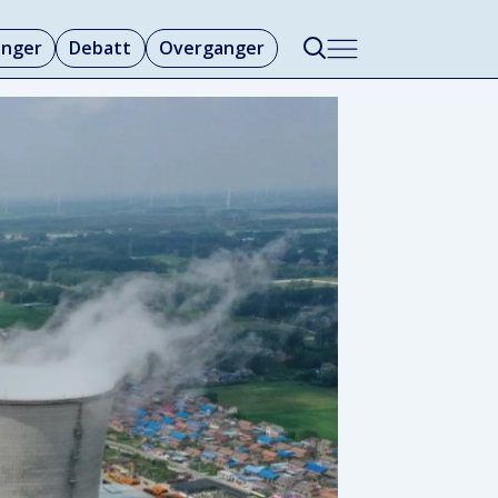
linger
Debatt
Overganger