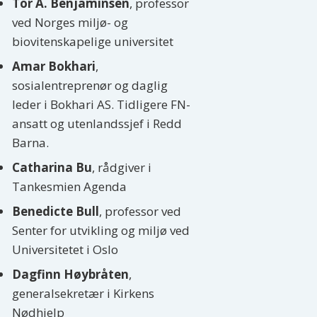
Tor A. Benjaminsen
, professor
ved Norges miljø- og
biovitenskapelige universitet
Amar Bokhari
,
sosialentreprenør og daglig
leder i Bokhari AS. Tidligere FN-
ansatt og utenlandssjef i Redd
Barna.
Catharina Bu
, rådgiver i
Tankesmien Agenda
Benedicte Bull
, professor ved
Senter for utvikling og miljø ved
Universitetet i Oslo
Dagfinn Høybråten
,
generalsekretær i Kirkens
Nødhjelp