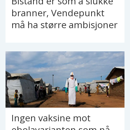
Bistand er som å slukke
branner, Vendepunkt
må ha større ambisjoner
Ingen vaksine mot
ebolavarianten som nå