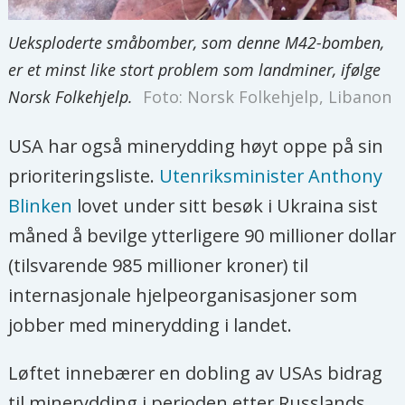
Ueksploderte småbomber, som denne M42-bomben,
er et minst like stort problem som landminer, ifølge
Norsk Folkehjelp.
Foto: Norsk Folkehjelp, Libanon
USA har også minerydding høyt oppe på sin
prioriteringsliste.
Utenriksminister Anthony
Blinken
lovet under sitt besøk i Ukraina sist
måned å bevilge ytterligere 90 millioner dollar
(tilsvarende 985 millioner kroner) til
internasjonale hjelpeorganisasjoner som
jobber med minerydding i landet.
Løftet innebærer en dobling av USAs bidrag
til minerydding i perioden etter Russlands