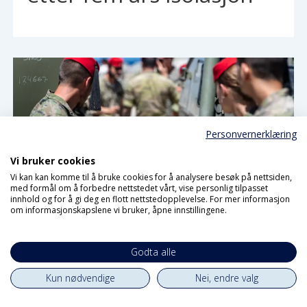
Personvernerklæring
Vi bruker cookies
Vi kan kan komme til å bruke cookies for å analysere besøk på nettsiden,
med formål om å forbedre nettstedet vårt, vise personlig tilpasset
innhold og for å gi deg en flott nettstedopplevelse. For mer informasjon
–Det er migrantene som
om informasjonskapslene vi bruker, åpne innstillingene.
betaler den høyeste
Godta alle
prisen
Kun nødvendige
Nei, endre valg