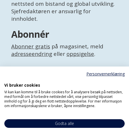
nettsted om bistand og global utvikling.
Sjefredaktøren er ansvarlig for
innholdet.
Abonnér
Abonner gratis
på magasinet, meld
adresseendring
eller
oppsigelse
.
Facebook
Personvernerklæring
X (Twitter)
Personvernerklæring
Vi bruker cookies
Vi kan kan komme til å bruke cookies for å analysere besøk på nettsiden,
med formål om å forbedre nettstedet vårt, vise personlig tilpasset
innhold og for å gi deg en flott nettstedopplevelse. For mer informasjon
om informasjonskapslene vi bruker, åpne innstillingene.
Godta alle