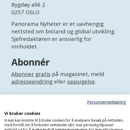
Bygdøy allé 2
0257 OSLO
Panorama Nyheter er et uavhengig
nettsted om bistand og global utvikling.
Sjefredaktøren er ansvarlig for
innholdet.
Abonnér
Abonner gratis
på magasinet, meld
adresseendring
eller
oppsigelse
.
Facebook
Personvernerklæring
X (Twitter)
Personvernerklæring
Vi bruker cookies
Vi kan kan komme til å bruke cookies for å analysere besøk på nettsiden,
med formål om å forbedre nettstedet vårt, vise personlig tilpasset
innhold og for å gi deg en flott nettstedopplevelse. For mer informasjon