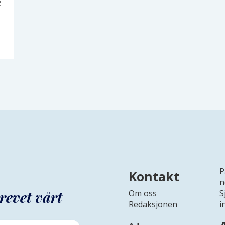
e
P
Kontakt
n
revet vårt
Om oss
S
Redaksjonen
i