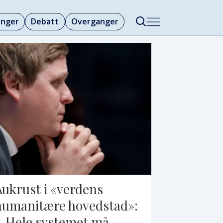
linger
Debatt
Overganger
Aukrust i «verdens
humanitære hovedstad»:
– Hele systemet må