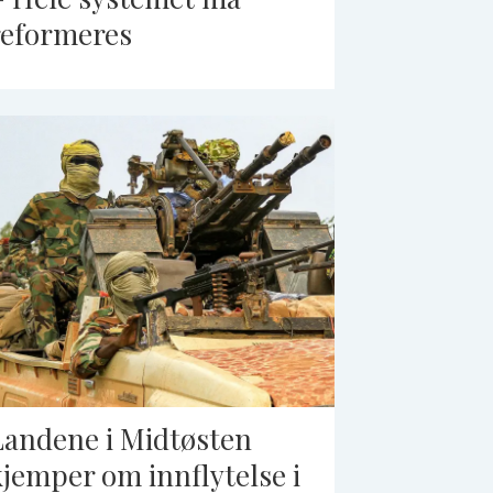
reformeres
Landene i Midtøsten
kjemper om innflytelse i