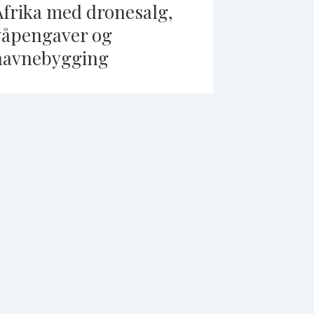
Afrika med dronesalg,
våpengaver og
havnebygging