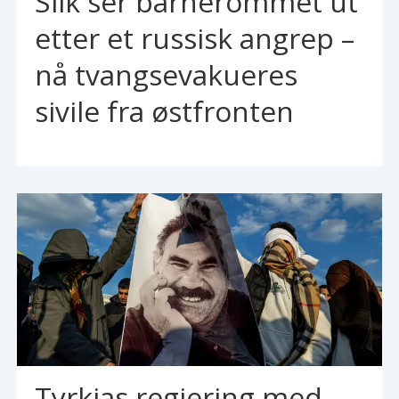
Slik ser barnerommet ut
etter et russisk angrep –
nå tvangsevakueres
sivile fra østfronten
Tyrkias regjering med