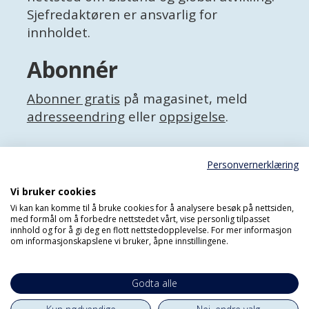
Sjefredaktøren er ansvarlig for
innholdet.
Abonnér
Abonner gratis
på magasinet, meld
adresseendring
eller
oppsigelse
.
Facebook
Personvernerklæring
X (Twitter)
Personvernerklæring
Vi bruker cookies
Vi kan kan komme til å bruke cookies for å analysere besøk på nettsiden,
med formål om å forbedre nettstedet vårt, vise personlig tilpasset
innhold og for å gi deg en flott nettstedopplevelse. For mer informasjon
om informasjonskapslene vi bruker, åpne innstillingene.
Godta alle