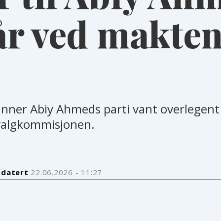
år ved makten
nner Abiy Ahmeds parti vant overlegent i 
valgkommisjonen.
pdatert
22.06.2026 - 11:27