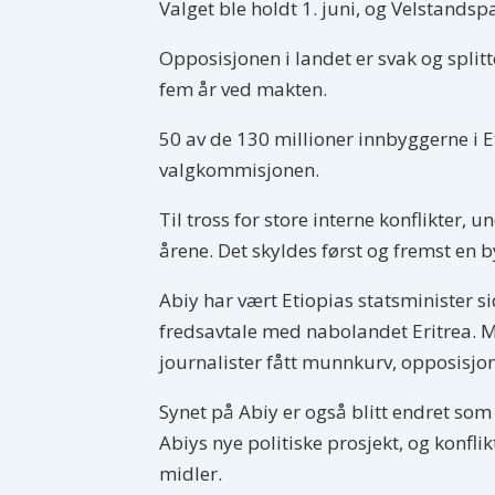
Valget ble holdt 1. juni, og Velstandsp
Opposisjonen i landet er svak og splitte
fem år ved makten.
50 av de 130 millioner innbyggerne i Et
valgkommisjonen.
Til tross for store interne konflikter
årene. Det skyldes først og fremst en 
Abiy har vært Etiopias statsminister si
fredsavtale med nabolandet Eritrea. Me
journalister fått munnkurv, opposisjon
Synet på Abiy er også blitt endret som
Abiys nye politiske prosjekt, og konfl
midler.