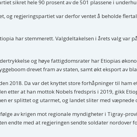
artiet sikret hele 90 prosent av de 501 plassene i underhu
t, og regjeringspartiet var derfor ventet å beholde flertal
iopia har stemmerett. Valgdeltakelsen i årets valg var på
, undertrykkelse og høye fattigdomsrater har Etiopias økon
byggeboom drevet fram av staten, samt økt eksport av bla
den 2018. Da var det knyttet store forhåpninger til ham et
n etter at han mottok Nobels fredspris i 2019, gikk Etiopi
en er splittet og utarmet, og landet sliter med væpnede o
 følge av krigen mot regionale myndigheter i Tigray-provi
ikten endte med at regjeringen sendte soldater nordover f