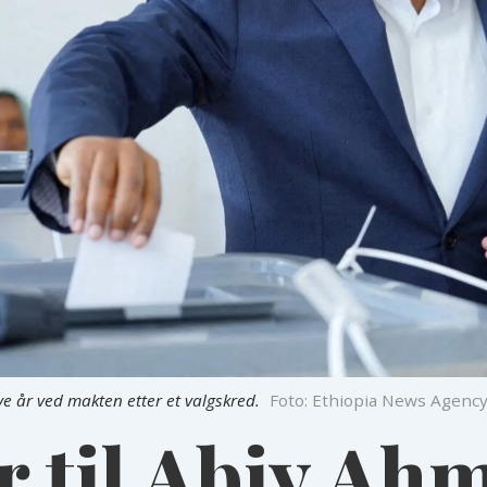
e år ved makten etter et valgskred.
Foto: Ethiopia News Agenc
r til Abiy Ahm