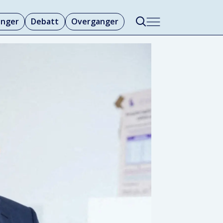
linger
Debatt
Overganger