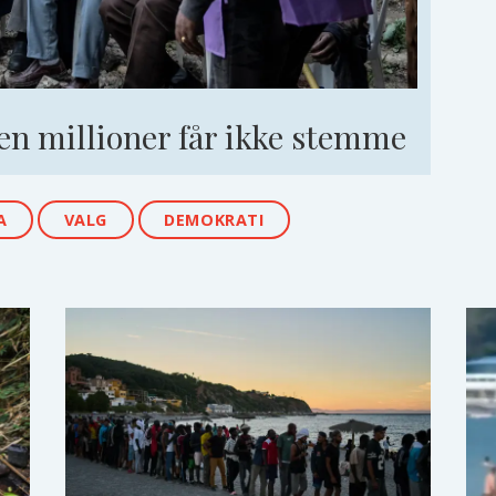
men millioner får ikke stemme
A
VALG
DEMOKRATI