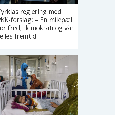
Tyrkias regjering med
PKK-forslag: – En milepæl
for fred, demokrati og vår
felles fremtid