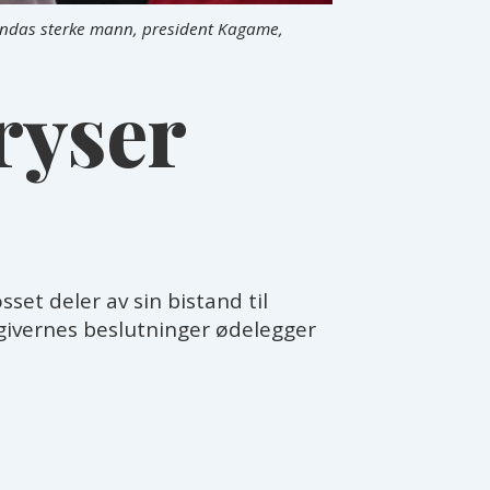
wandas sterke mann, president Kagame,
fryser
set deler av sin bistand til
givernes beslutninger ødelegger