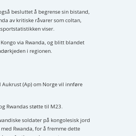
 også besluttet å begrense sin bistand,
da av kritiske råvarer som coltan,
sportstatistikken viser.
a Kongo via Rwanda, og blitt blandet
ndørkjeden i regionen.
d Aukrust (Ap) om Norge vil innføre
 og Rwandas støtte til M23.
rwandiske soldater på kongolesisk jord
er med Rwanda, for å fremme dette