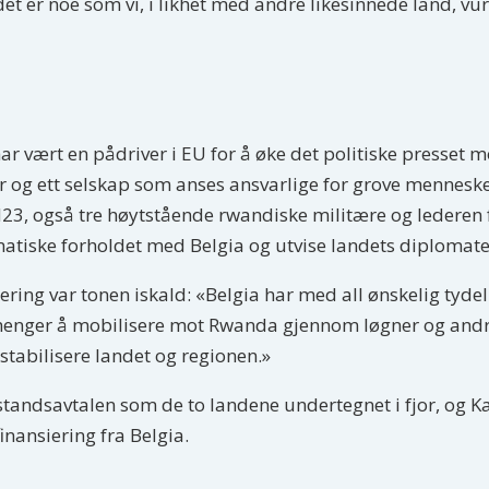
 er noe som vi, i likhet med andre likesinnede land, vur
r vært en pådriver i EU for å øke det politiske presset 
r og ett selskap som anses ansvarlige for grove mennesk
e i M23, også tre høytstående rwandiske militære og ledere
atiske forholdet med Belgia og utvise landets diplomate
jering var tonen iskald: «Belgia har med all ønskelig tydel
henger å mobilisere mot Rwanda gjennom løgner og andre
stabilisere landet og regionen.»
tandsavtalen som de to landene undertegnet i fjor, og Ka
inansiering fra Belgia.