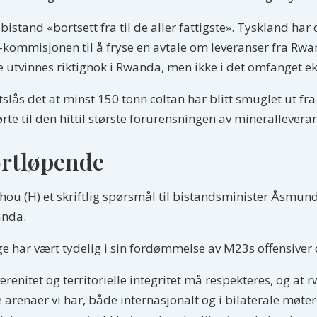
bistand «bortsett fra til de aller fattigste». Tyskland har
ommisjonen til å fryse en avtale om leveranser fra Rwan
e utvinnes riktignok i Rwanda, men ikke i det omfanget ek
tslås det at minst 150 tonn coltan har blitt smuglet ut fr
e til den hittil største forurensningen av minerallevera
ortløpende
Schou (H) et skriftlig spørsmål til bistandsminister Åsmun
anda.
rge har vært tydelig i sin fordømmelse av M23s offensiver
renitet og territorielle integritet må respekteres, og at 
 arenaer vi har, både internasjonalt og i bilaterale møt