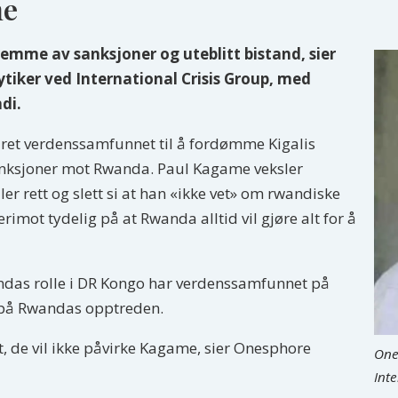
me
remme av sanksjoner og uteblitt bistand, sier
iker ved International Crisis Group, med
di.
dret verdenssamfunnet til å fordømme Kigalis
 sanksjoner mot Rwanda. Paul Kagame veksler
r rett og slett si at han «ikke vet» om rwandiske
rimot tydelig på at Rwanda alltid vil gjøre alt for å
andas rolle i DR Kongo har verdenssamfunnet på
n på Rwandas opptreden.
, de vil ikke påvirke Kagame, sier Onesphore
One
Int