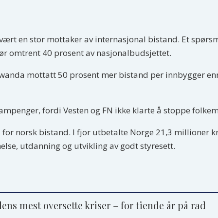
rt en stor mottaker av internasjonal bistand. Et spørsmå
ør omtrent 40 prosent av nasjonalbudsjettet.
r Rwanda mottatt 50 prosent mer bistand per innbygger e
mpenger, fordi Vesten og FN ikke klarte å stoppe folkem
 for norsk bistand. I fjor utbetalte Norge 21,3 millioner k
else, utdanning og utvikling av godt styresett.
dens mest oversette kriser – for tiende år på rad