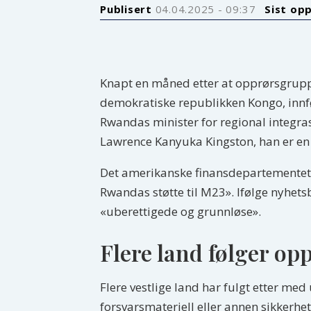
Publisert
04.04.2025 - 09:37
Sist op
Knapt en måned etter at opprørsgrupp
demokratiske republikken Kongo, inn
Rwandas minister for regional integr
Lawrence Kanyuka Kingston, han er en
Det amerikanske finansdepartementet h
Rwandas støtte til M23». Ifølge nyh
«uberettigede og grunnløse».
Flere land følger op
Flere vestlige land har fulgt etter med
forsvarsmateriell eller annen sikkerhe