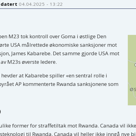
pdatert
04.04.2025 - 13:22
en M23 tok kontroll over Goma i østlige Den
førte USA målrettede økonomiske sanksjoner mot
asjon, James Kabarebe. Det samme gjorde USA mot
 av M23s øverste ledere.
evder at Kabarebe spiller «en sentral rolle i
etsbyrået AP kommenterte Rwanda sanksjonene som
p
 ulike former for straffetiltak mot Rwanda. Canada vil ikk
tsteknologi til Rwanda. Canada vil heller ikke inngå nye 