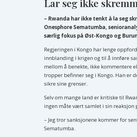
Lar seg ikke skrem
– Rwanda har ikke tenkt å la seg sk
Onesphore Sematumba, senioranalyt
særlig fokus på Øst-Kongo og Burun
Regjeringen i Kongo har lenge oppfor
innblanding i krigen og til å innføre
mellom å benekte, ikke kommentere elle
tropper befinner seg i Kongo. Han er de
sikre sine grenser.
Selv om mange land er kritiske til Rw
ingen måte vært samlet i sin reaksjo
– Jeg tror sanksjonene kommer for sent
Sematumba.