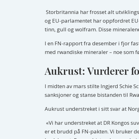
Storbritannia har frosset alt utviklings
og EU-parlamentet har oppfordret EU-k
tinn, gull og wolfram. Disse mineralen
I en FN-rapport fra desember i fjor fas
med rwandiske mineraler – noe som ført
Aukrust: Vurderer f
I midten av mars stilte Ingjerd Schie 
sanksjoner og stanse bistanden til Rw
Aukrust understreket i sitt svar at No
«Vi har understreket at DR Kongos suve
er et brudd på FN-pakten. Vi bruker de