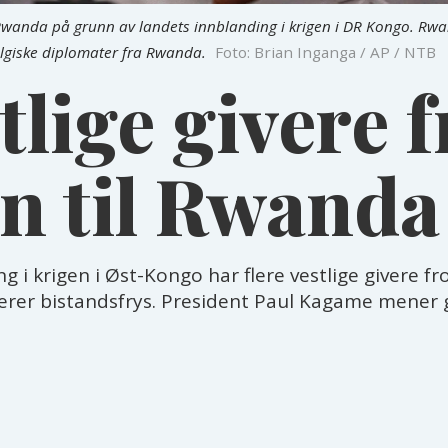
il Rwanda på grunn av landets innblanding i krigen i DR Kongo. R
belgiske diplomater fra Rwanda.
Foto: Brian Inganga / AP / NTB
tlige givere 
n til Rwanda
i krigen i Øst-Kongo har flere vestlige givere fros
erer bistandsfrys. President Paul Kagame mener 