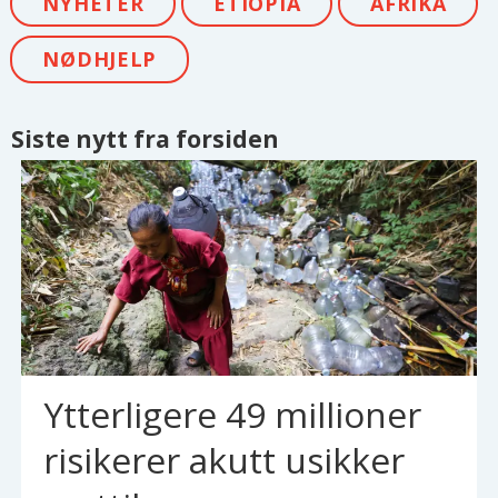
NYHETER
ETIOPIA
AFRIKA
NØDHJELP
Siste nytt fra forsiden
Ytterligere 49 millioner
risikerer akutt usikker