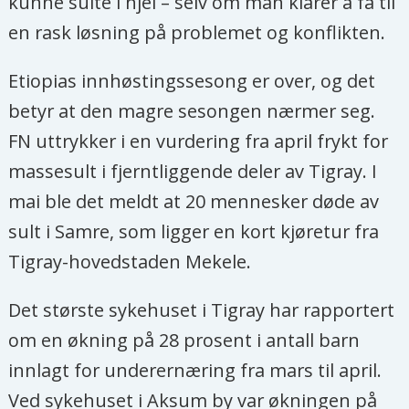
kunne sulte i hjel – selv om man klarer å få til
en rask løsning på problemet og konflikten.
Etiopias innhøstingssesong er over, og det
betyr at den magre sesongen nærmer seg.
FN uttrykker i en vurdering fra april frykt for
massesult i fjerntliggende deler av Tigray. I
mai ble det meldt at 20 mennesker døde av
sult i Samre, som ligger en kort kjøretur fra
Tigray-hovedstaden Mekele.
Det største sykehuset i Tigray har rapportert
om en økning på 28 prosent i antall barn
innlagt for underernæring fra mars til april.
Ved sykehuset i Aksum by var økningen på