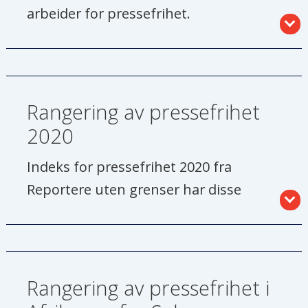
arbeider for pressefrihet.
- Stiftet i 1985 og har hovedkontor i
Paris.
Rangering av pressefrihet
- Gir ut en årlig indeks som rangerer
verdens land etter pressefrihet.
2020
Indeks for pressefrihet 2020 fra
Reportere uten grenser har disse
landene på topp:
1. Norge
Rangering av pressefrihet i
2. Finland