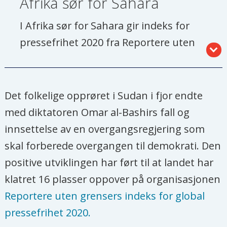
Afrika sør for Sahara
3. Danmark
I Afrika sør for Sahara gir indeks for
4. Sverige
pressefrihet 2020 fra Reportere uten
grenser best skår til disse landene
5. Nederland
(tallene viser til global rangering):
6. Jamaica
Det folkelige opprøret i Sudan i fjor endte
23. Namibia
med diktatoren Omar al-Bashirs fall og
7. Costa Rica
innsettelse av en overgangsregjering som
25. Kapp Verde
8. Sveits
skal forberede overgangen til demokrati. Den
30. Ghana
positive utviklingen har ført til at landet har
9. New Zealand
klatret 16 plasser oppover på organisasjonen
31. Sør-Afrika
Reportere uten grensers indeks for global
10. Portugal
38. Burkina Faso
pressefrihet 2020.