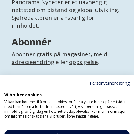
Panorama Nyheter er et uavhengig
nettsted om bistand og global utvikling.
Sjefredaktøren er ansvarlig for
innholdet.
Abonnér
Abonner gratis
på magasinet, meld
adresseendring
eller
oppsigelse
.
Facebook
Personvernerklæring
X (Twitter)
Personvernerklæring
Vi bruker cookies
Vi kan kan komme til å bruke cookies for å analysere besøk på nettsiden,
med formål om å forbedre nettstedet vårt, vise personlig tilpasset
innhold og for å gi deg en flott nettstedopplevelse. For mer informasjon
om informasjonskapslene vi bruker, åpne innstillingene.