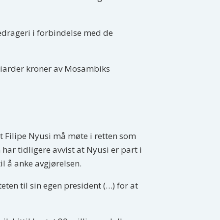
edrageri i forbindelse med de
illiarder kroner av Mosambiks
t Filipe Nyusi må møte i retten som
har tidligere avvist at Nyusi er part i
l å anke avgjørelsen.
ten til sin egen president (…) for at