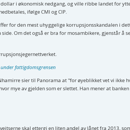
 dollar i økonomisk nedgang, og ville ribbe landet for ytte
dbetales, ifølge CMI og CIP.
ffer for den mest uhyggelige korrupsjonsskandalen i dett
n side. Om det også er bra for mosambikere, gjenstår å s
rrupsjonsjegernettverket.
r under fattigdomsgrensen
irre sier til Panorama at "for øyeblikket vet vi ikke hvo
art hvor mye av gjelden som er slettet. Han mener at banken
 sveitserne skal ettergi en liten andel av lånet fra 2013, 