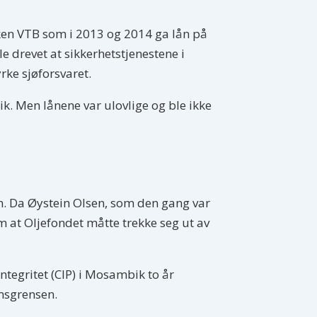
anken VTB som i 2013 og 2014 ga lån på
e drevet at sikkerhetstjenestene i
yrke sjøforsvaret.
ik. Men lånene var ulovlige og ble ikke
ken. Da Øystein Olsen, som den gang var
 at Oljefondet måtte trekke seg ut av
integritet (CIP) i Mosambik to år
omsgrensen.