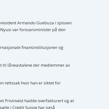
president Armando Guebuza i spissen.
Nyusi var forsvarsminister på den
ternasjonale finansinstitusjoner og
et til låneavtalene der medlemmer av
en rettssak hvor han er siktet for
pet Privinvest hadde overfakturert og at
atte i Credit Suisse har også