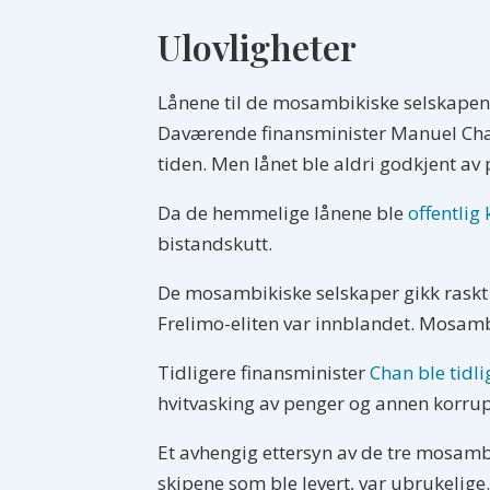
Ulovligheter
Lånene til de mosambikiske selskapen
Daværende finansminister Manuel Chan
tiden. Men lånet ble aldri godkjent a
Da de hemmelige lånene ble
offentlig 
bistandskutt.
De mosambikiske selskaper gikk raskt 
Frelimo-eliten var innblandet. Mosambi
Tidligere finansminister
Chan ble tidlig
hvitvasking av penger og annen korrup
Et avhengig ettersyn av de tre mosambik
skipene som ble levert, var ubrukelige