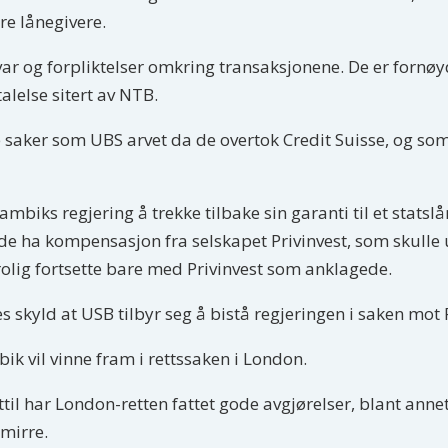
re lånegivere.
svar og forpliktelser omkring transaksjonene. De er fornø
alelse sitert av NTB.
 saker som UBS arvet da de overtok Credit Suisse, og som
biks regjering å trekke tilbake sin garanti til et statsl
vil de ha kompensasjon fra selskapet Privinvest, som skulle
 trolig fortsette bare med Privinvest som anklagede.
skyld at USB tilbyr seg å bistå regjeringen i saken mot P
k vil vinne fram i rettssaken i London.
ttil har London-retten fattet gode avgjørelser, blant annet
amirre.