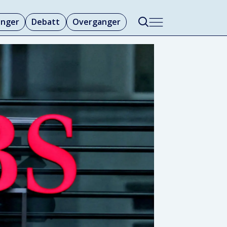
linger
Debatt
Overganger