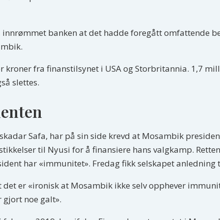
S, innrømmet banken at det hadde foregått omfattende b
ambik.
r kroner fra finanstilsynet i USA og Storbritannia. 1,7 m
så slettes.
denten
Iskadar Safa, har på sin side krevd at Mosambik presiden
stikkelser til Nyusi for å finansiere hans valgkamp. Retten 
ident har «immunitet». Fredag fikk selskapet anledning ti
t det er «ironisk at Mosambik ikke selv opphever immunite
 gjort noe galt».