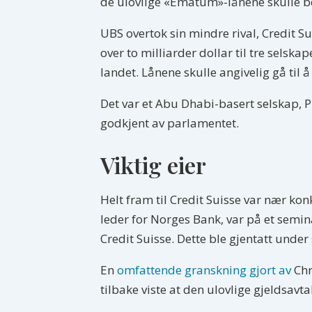
de ulovlige «Ematum»-lånene skulle b
UBS overtok sin mindre rival, Credit Su
over to milliarder dollar til tre sels
landet. Lånene skulle angivelig gå til å
Det var et Abu Dhabi-basert selskap, Pr
godkjent av parlamentet.
Viktig eier
Helt fram til Credit Suisse var nær kon
leder for Norges Bank, var på et semi
Credit Suisse. Dette ble gjentatt under
En
omfattende granskning gjort av
Chr
tilbake viste at den ulovlige gjeldsa