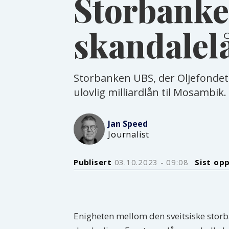
Storbanken
skandalel
Storbanken UBS, der Oljefondet h
ulovlig milliardlån til Mosambik
Jan
Speed
Journalist
Publisert
03.10.2023 - 09:08
Sist op
Enigheten mellom den sveitsiske stor