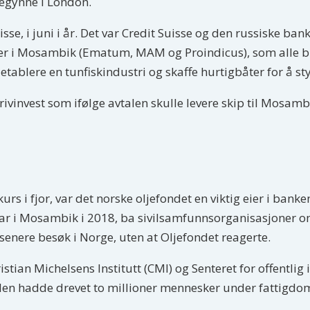
egynne i London.
isse, i juni i år. Det var Credit Suisse og den russiske b
kaper i Mosambik (Ematum, MAM og Proindicus), som alle bl
 etablere en tunfiskindustri og skaffe hurtigbåter for å st
ivinvest som ifølge avtalen skulle levere skip til Mosamb
kurs i fjor, var det norske oljefondet en viktig eier i ban
nar i Mosambik i 2018, ba sivilsamfunnsorganisasjoner om
 senere besøk i Norge, uten at Oljefondet reagerte.
istian Michelsens Institutt (CMI) og Senteret for offentlig 
vtalen hadde drevet to millioner mennesker under fattigd