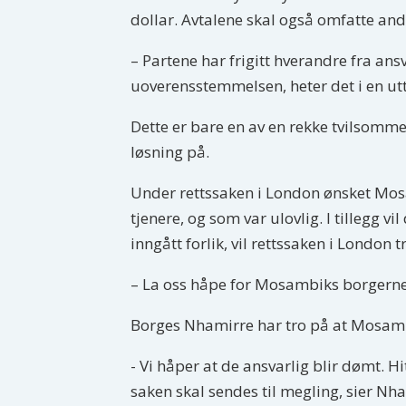
dollar. Avtalene skal også omfatte and
– Partene har frigitt hverandre fra an
uoverensstemmelsen, heter det i en utt
Dette er bare en av en rekke tvilsomme
løsning på.
Under rettssaken i London ønsket Mosam
tjenere, og som var ulovlig. I tillegg 
inngått forlik, vil rettssaken i London
– La oss håpe for Mosambiks borgernes 
Borges Nhamirre har tro på at Mosambi
- Vi håper at de ansvarlig blir dømt. Hi
saken skal sendes til megling, sier Nh