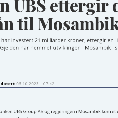
 UBS ettergir d
ån til Mosambi
ar investert 21 milliarder kroner, ettergir en l
. Gjelden har hemmet utviklingen i Mosambik i sn
pdatert
05.10.2023 - 07:42
banken UBS Group AB og regjeringen i Mosambik kom et 