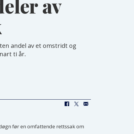
eler av
k
iten andel av et omstridt og
art ti år.
døgn før en omfattende rettssak om