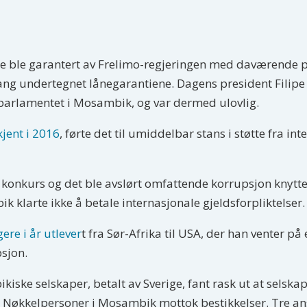
e ble garantert av Frelimo-regjeringen med daværende 
g undertegnet lånegarantiene. Dagens president Filipe 
v parlamentet i Mosambik, og var dermed ulovlig.
kjent i 2016
, førte det til umiddelbar stans i støtte fra in
konkurs og det ble avslørt omfattende korrupsjon knytt
k klarte ikke å betale internasjonale gjeldsforpliktelser.
ere i år utlever
t fra Sør-Afrika til USA, der han venter på 
sjon.
iske selskaper, betalt av Sverige, fant rask ut at selska
. Nøkkelpersoner i Mosambik mottok bestikkelser. Tre ans