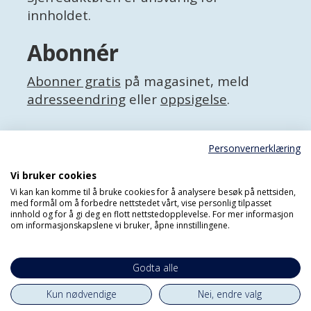
innholdet.
Abonnér
Abonner gratis
på magasinet, meld
adresseendring
eller
oppsigelse
.
Facebook
Personvernerklæring
X (Twitter)
Personvernerklæring
Vi bruker cookies
Vi kan kan komme til å bruke cookies for å analysere besøk på nettsiden,
med formål om å forbedre nettstedet vårt, vise personlig tilpasset
innhold og for å gi deg en flott nettstedopplevelse. For mer informasjon
om informasjonskapslene vi bruker, åpne innstillingene.
Godta alle
Kun nødvendige
Nei, endre valg
Powered by Labrador CMS