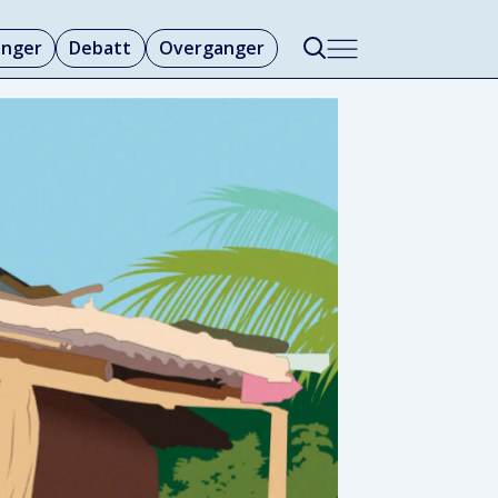
linger
Debatt
Overganger