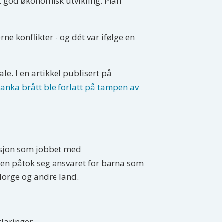
t god økonomisk utvikling. Plan
e konflikter - og dét var ifølge en
le. I en artikkel publisert på
Lanka brått ble forlatt på tampen av
asjon som jobbet med
gen påtok seg ansvaret for barna som
i Norge og andre land.
laringer.