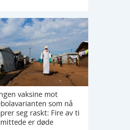
Ingen vaksine mot
ebolavarianten som nå
prer seg raskt: Fire av ti
smittede er døde