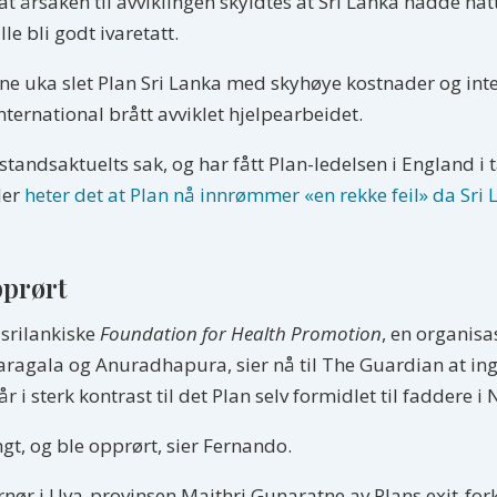
 årsaken til avviklingen skyldtes at Sri Lanka hadde hat
le bli godt ivaretatt.
 uka slet Plan Sri Lanka med skyhøye kostnader og intern
nternational brått avviklet hjelpearbeidet.
tandsaktuelts sak, og har fått Plan-ledelsen i England i ta
der
heter det at Plan nå innrømmer «en rekke feil» da Sri 
pprørt
 srilankiske
Foundation for Health Promotion
, en organis
aragala og Anuradhapura, sier nå til The Guardian at in
år i sterk kontrast til det Plan selv formidlet til faddere 
ngt, og ble opprørt, sier Fernando.
nør i Uva-provinsen Maithri Gunaratne av Plans exit-fork