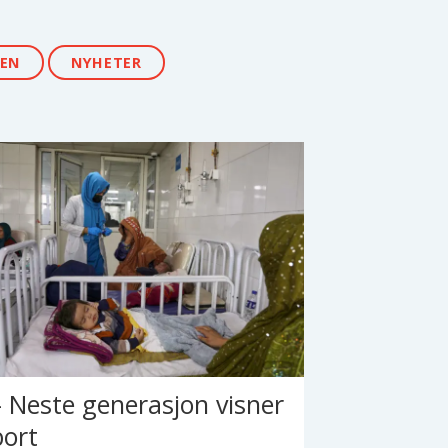
JEN
NYHETER
– Neste generasjon visner
bort