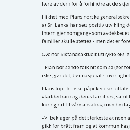
lære av dem for å forhindre at de skjer
I likhet med Plans norske generalsekr
at Sri Lanka har sett positiv utvikling
intern gjennomgang» som avdekket et be
familier skulle støttes - men det er fo
Overfor Bistandsaktuelt uttrykte eks-gu
- Plan bør sende folk hit som sørger fo
ikke gjør det, bør nasjonale myndighet
Plans toppledelse påpeker i sin uttale
«fadderbarn og deres familier», samt 
kunngjort til våre ansatte», men bekl
«Vi beklager på det sterkeste at noen a
gikk for brått fram og at kommunikasjon