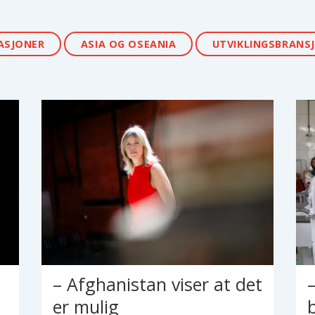
ASJONER
ASIA OG OSEANIA
UTVIKLINGSBRANS
– Afghanistan viser at det
er mulig