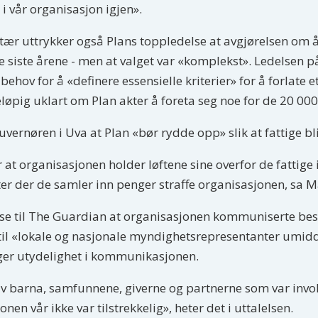
 i vår organisasjon igjen».
etær uttrykker også Plans toppledelse at avgjørelsen om 
 de siste årene - men at valget var «komplekst». Ledelsen
hov for å «definere essensielle kriterier» for å forlate
reløpig uklart om Plan akter å foreta seg noe for de 20 00
vernøren i Uva at Plan «bør rydde opp» slik at fattige bl
r at organisasjonen holder løftene sine overfor de fattig
er der de samler inn penger straffe organisasjonen, sa Ma
lse til The Guardian at organisasjonen kommuniserte besl
til «lokale og nasjonale myndighetsrepresentanter umidd
ager utydelighet i kommunikasjonen.
v barna, samfunnene, giverne og partnerne som var involver
en vår ikke var tilstrekkelig», heter det i uttalelsen.