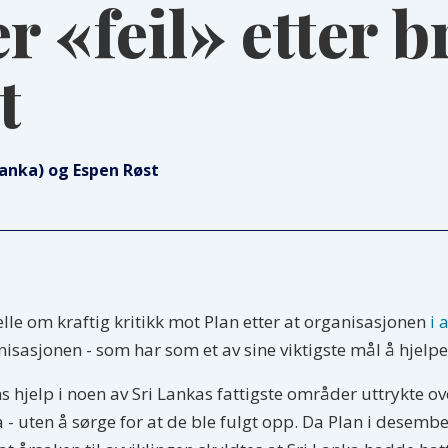
«feil» etter br
t
Lanka) og Espen Røst
le om kraftig kritikk mot Plan etter at organisasjonen
i 
anisasjonen - som har som et av sine viktigste mål å hjelp
 hjelp i noen av Sri Lankas fattigste områder uttrykte ov
a - uten å sørge for at de ble fulgt opp. Da Plan i desemb