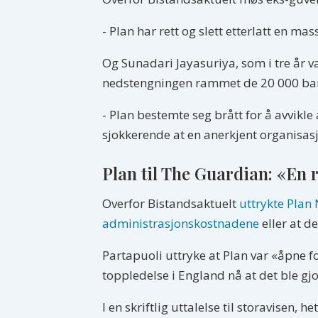
- Plan har rett og slett etterlatt en ma
Og Sunadari Jayasuriya, som i tre år va
nedstengningen rammet de 20 000 bar
- Plan bestemte seg brått for å avvikle
sjokkerende at en anerkjent organisasj
Plan til The Guardian: «En r
Overfor Bistandsaktuelt
uttrykte Plan 
administrasjonskostnadene
eller at d
Partapuoli uttryke at Plan var «åpne 
toppledelse i England nå at det ble gjor
I en skriftlig uttalelse til storavisen, 