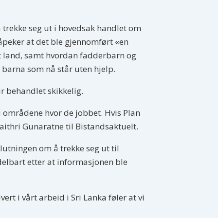
å trekke seg ut i hovedsak handlet om
 påpeker at det ble gjennomført «en
 et land, samt hvordan fadderbarn og
0 barna som nå står uten hjelp.
ir behandlet skikkelig.
e i områdene hvor de jobbet. Hvis Plan
ithri Gunaratne til Bistandsaktuelt.
utningen om å trekke seg ut til
elbart etter at informasjonen ble
t i vårt arbeid i Sri Lanka føler at vi