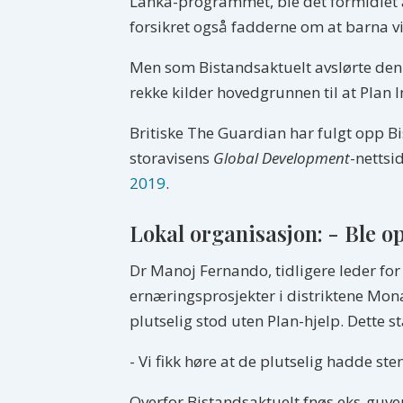
Lanka-programmet, ble det formidlet at
forsikret også fadderne om at barna vil
Men som Bistandsaktuelt avslørte denne
rekke kilder hovedgrunnen til at Plan I
Britiske The Guardian har fulgt opp Bis
storavisens
Global Development
-nettsi
2019
.
Lokal organisasjon: - Ble o
Dr Manoj Fernando, tidligere leder for
ernæringsprosjekter i distriktene Mon
plutselig stod uten Plan-hjelp. Dette st
- Vi fikk høre at de plutselig hadde ste
Overfor Bistandsaktuelt fnøs eks-guver