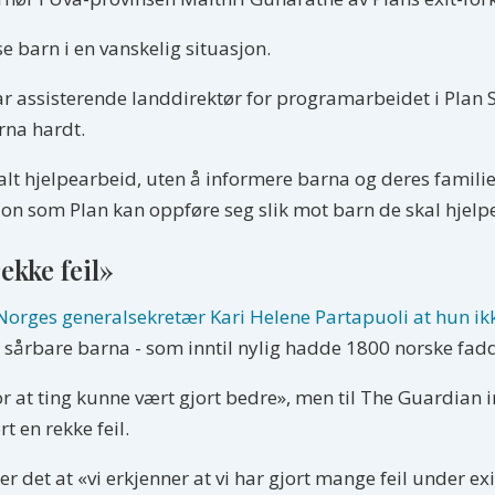
sse barn i en vanskelig situasjon.
r assisterende landdirektør for programarbeidet i Plan Sr
na hardt.
 alt hjelpearbeid, uten å informere barna og deres famili
on som Plan kan oppføre seg slik mot barn de skal hjelpe,
ekke feil»
Norges generalsekretær Kari Helene Partapuoli at hun ikk
e sårbare barna - som inntil nylig hadde 1800 norske fadder
for at ting kunne vært gjort bedre», men til The Guardia
t en rekke feil.
heter det at «vi erkjenner at vi har gjort mange feil under 