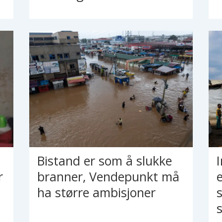
Bistand er som å slukke
r
branner, Vendepunkt må
ha større ambisjoner
s