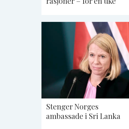
rasjoner – for én uke
Stenger Norges
ambassade i Sri Lanka