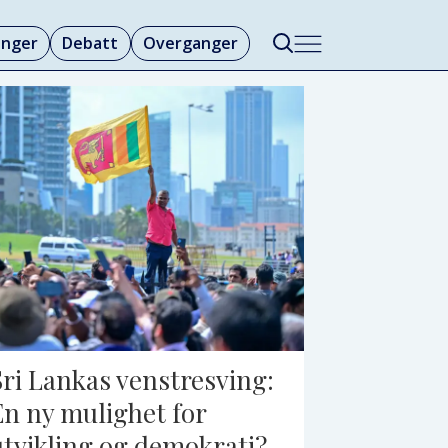
linger
Debatt
Overganger
Sri Lankas venstresving:
En ny mulighet for
utvikling og demokrati?