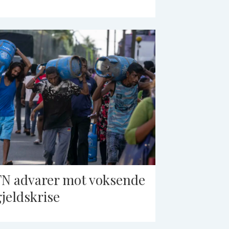
FN advarer mot voksende
gjeldskrise