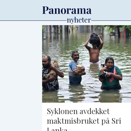
Tag:
sri
lanka
Syklonen avdekket
maktmisbruket på Sri
Lanka