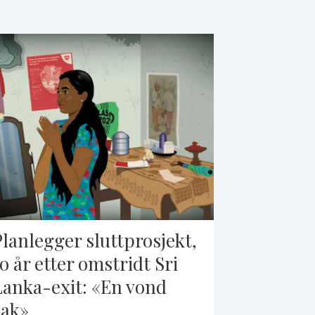
Planlegger sluttprosjekt,
to år etter omstridt Sri
Lanka-exit: «En vond
sak»