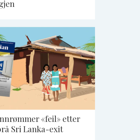
igjen
Innrømmer «feil» etter
brå Sri Lanka-exit