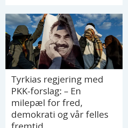
Tyrkias regjering med
PKK-forslag: – En
milepæl for fred,
demokrati og vår felles
fremtid