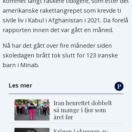
kommet langt raskere tidligere, som etter det
amerikanske rakettangrepet som krevde ti
sivile liv i Kabul i Afghanistan i 2021. Da forelå
rapporten innen det var gått en måned.
Nå har det gått over fire måneder siden
skoledagen brått tok slutt for 123 iranske
barn i Minab.
Les mer
Iran henrettet dobbelt
så mange i fjor som
året før
Krigen i skuggen av