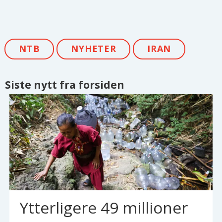
NTB
NYHETER
IRAN
Siste nytt fra forsiden
Ytterligere 49 millioner