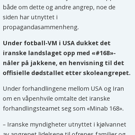
både om dette og andre angrep, noe de
siden har utnyttet i
propagandasammenheng.
Under fotball-VM i USA dukket det
iranske landslaget opp med «#168»-
nåler på jakkene, en henvisning til det
offisielle dødstallet etter skoleangrepet.
Under forhandlingene mellom USA og Iran
om en våpenhvile omtalte det iranske
forhandlingsteamet seg som «Minab 168».
– Iranske myndigheter utnyttet i kjølvannet
av angrepet lidelsene til ofrenes familier og