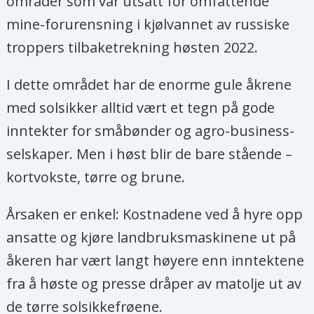
områder som var utsatt for omfattende
mine-forurensning i kjølvannet av russiske
troppers tilbaketrekning høsten 2022.
I dette området har de enorme gule åkrene
med solsikker alltid vært et tegn på gode
inntekter for småbønder og agro-business-
selskaper. Men i høst blir de bare stående –
kortvokste, tørre og brune.
Årsaken er enkel: Kostnadene ved å hyre opp
ansatte og kjøre landbruksmaskinene ut på
åkeren har vært langt høyere enn inntektene
fra å høste og presse dråper av matolje ut av
de tørre solsikkefrøene.