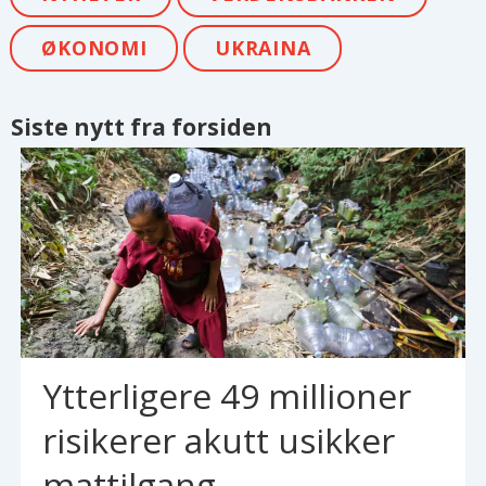
ØKONOMI
UKRAINA
Siste nytt fra forsiden
Ytterligere 49 millioner
risikerer akutt usikker
mattilgang