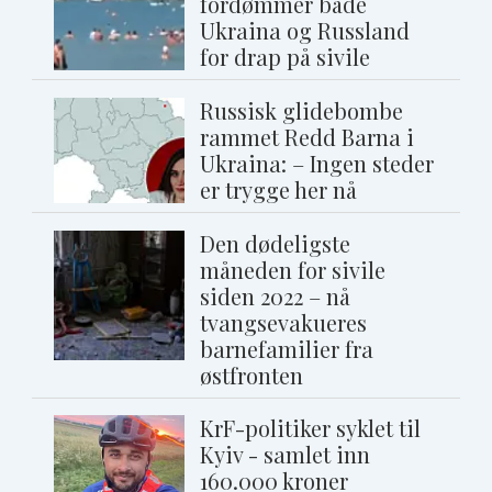
fordømmer både
Ukraina og Russland
for drap på sivile
Russisk glidebombe
rammet Redd Barna i
Ukraina: – Ingen steder
er trygge her nå
Den dødeligste
måneden for sivile
siden 2022 – nå
tvangsevakueres
barnefamilier fra
østfronten
KrF-politiker syklet til
Kyiv - samlet inn
160.000 kroner