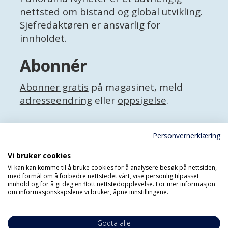
nettsted om bistand og global utvikling.
Sjefredaktøren er ansvarlig for
innholdet.
Abonnér
Abonner gratis
på magasinet, meld
adresseendring
eller
oppsigelse
.
Facebook
Personvernerklæring
X (Twitter)
Personvernerklæring
Vi bruker cookies
Vi kan kan komme til å bruke cookies for å analysere besøk på nettsiden,
med formål om å forbedre nettstedet vårt, vise personlig tilpasset
innhold og for å gi deg en flott nettstedopplevelse. For mer informasjon
om informasjonskapslene vi bruker, åpne innstillingene.
Godta alle