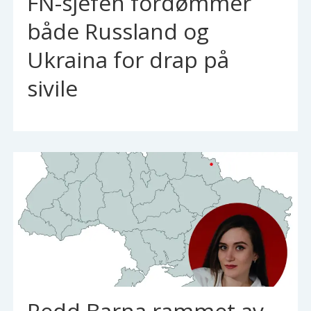
FN-sjefen fordømmer
både Russland og
Ukraina for drap på
sivile
Redd Barna rammet av