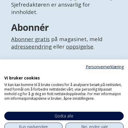
Sjefredaktøren er ansvarlig for
innholdet.
Abonnér
Abonner gratis
på magasinet, meld
adresseendring
eller
oppsigelse
.
Facebook
Personvernerklæring
X (Twitter)
Personvernerklæring
Vi bruker cookies
Vi kan kan komme til å bruke cookies for å analysere besøk på nettsiden,
med formål om å forbedre nettstedet vårt, vise personlig tilpasset
innhold og for å gi deg en flott nettstedopplevelse. For mer informasjon
om informasjonskapslene vi bruker, åpne innstillingene.
Godta alle
Kun nødvendige
Nei, endre valg