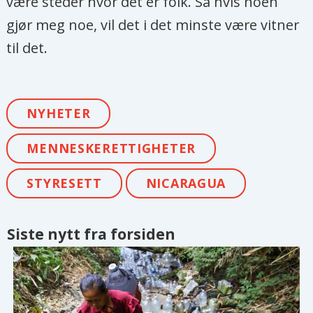
være steder hvor det er folk. Så hvis noen
gjør meg noe, vil det i det minste være vitner
til det.
NYHETER
MENNESKERETTIGHETER
STYRESETT
NICARAGUA
Siste nytt fra forsiden