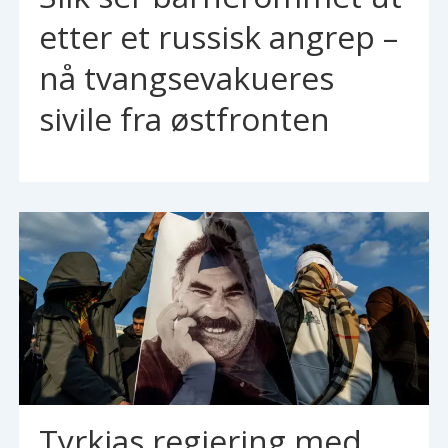
etter et russisk angrep –
nå tvangsevakueres
sivile fra østfronten
Tyrkias regjering med