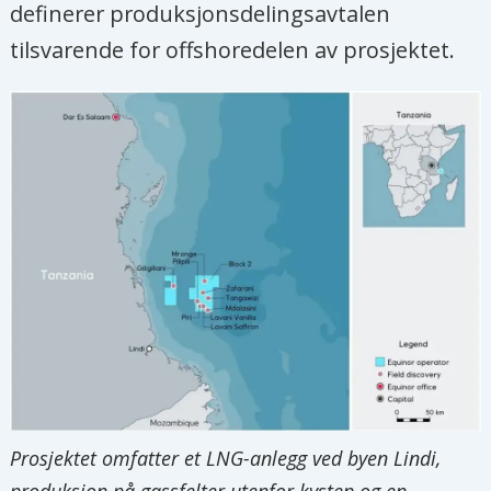
definerer produksjonsdelingsavtalen
tilsvarende for offshoredelen av prosjektet.
Prosjektet omfatter et LNG-anlegg ved byen Lindi,
produksjon på gassfelter utenfor kysten og en