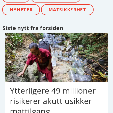
NYHETER
MATSIKKERHET
Siste nytt fra forsiden
Ytterligere 49 millioner
risikerer akutt usikker
mattilgang