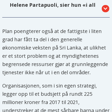
Helene Partapuoli, sier hun «i all
hovedsak» var ukjent med
kritikken og understreker at Plans
avgjørelse om å trekke seg ut var
Plan poengterer også at de fattigste i liten
«kompleks».
grad har fått ta del i den generelle
økonomiske veksten på Sri Lanka, at ulikhet
er et stort problem og at myndighetenes
begrensede ressurser gjør at grunnleggende
- Vi skjønner at det kommer reaksjoner
tjenester ikke når ut i en del områder.
på avgjørelsen om å stenge kontoret
på Sri Lanka, men er trygge på at vi i
Organisasjonen, som i sin egen strategi,
løpet av de 38 årene Plan har vært til
legger opp til et budsjett på rundt 225
stede har bidratt til positiv endring for
millioner kroner fra 2017 til 2021,
omkring 500 000 barn i hundrevis av
understreker at de mest sårbare barna under