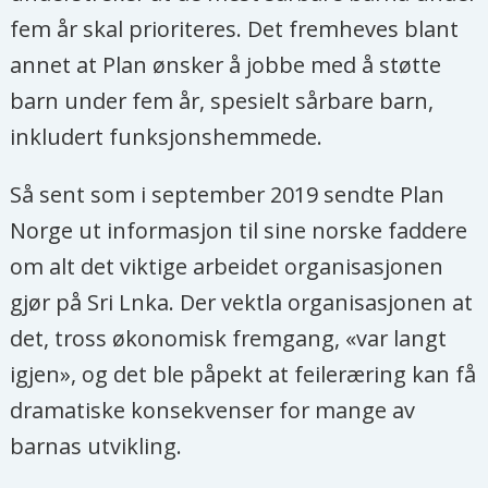
landsbyer, svarer Partapuoli på
fem år skal prioriteres. Det fremheves blant
kritikken.
annet at Plan ønsker å jobbe med å støtte
barn under fem år, spesielt sårbare barn,
Les intervjuet med
inkludert funksjonshemmede.
generalsekretæren her.
Så sent som i september 2019 sendte Plan
Norge ut informasjon til sine norske faddere
om alt det viktige arbeidet organisasjonen
gjør på Sri Lnka. Der vektla organisasjonen at
det, tross økonomisk fremgang, «var langt
igjen», og det ble påpekt at feileræring kan få
dramatiske konsekvenser for mange av
barnas utvikling.