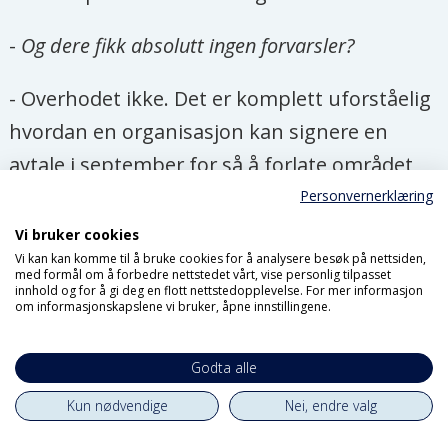
-
Og dere fikk absolutt ingen forvarsler?
- Overhodet ikke. Det er komplett uforståelig
hvordan en organisasjon kan signere en
avtale i september for så å forlate området
noen måneder senere. Jeg tror det blir
Personvernerklæring
vanskelig for andre internasjonale
Vi bruker cookies
Vi kan kan komme til å bruke cookies for å analysere besøk på nettsiden,
organisasjoner å jobbe i de samme
med formål om å forbedre nettstedet vårt, vise personlig tilpasset
innhold og for å gi deg en flott nettstedopplevelse. For mer informasjon
områdene nå, fordi Plans oppførsel har skapt
om informasjonskapslene vi bruker, åpne innstillingene.
stor mistillit til hjelpeorganisasjoner generelt.
Godta alle
Gunaratne påpeker at covid-19 og tørke har
Kun nødvendige
Nei, endre valg
gjort situasjonen for de fattigste på