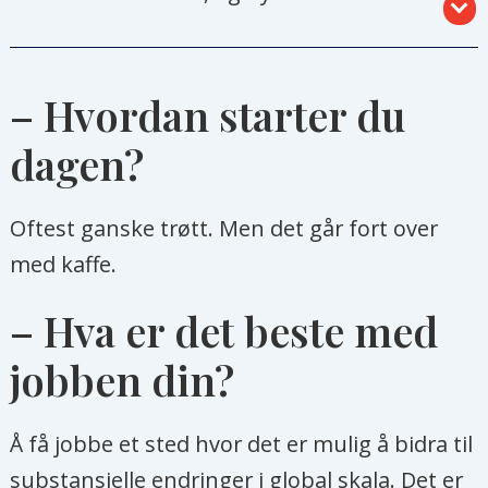
tannhjulene som får det hele til å gå
rundt. Men hvem er de egentlig, alle
disse byråkratene som sitter på
– Hvordan starter du
kontorer og i åpne landskap i
dagen?
departementer og direktorater over
det ganske land? Og hva driver de
Oftest ganske trøtt. Men det går fort over
egentlig med? I denne spalten får du
med kaffe.
møte noen av dem
– Hva er det beste med
jobben din?
Å få jobbe et sted hvor det er mulig å bidra til
substansielle endringer i global skala. Det er