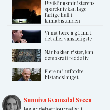
Utviklingsministerens
sparekniv kan lage
farlige hull i
klimabistanden
Vi må tørre å gå inn i
det aller vanskeligste
Når bakken rister, kan
demokrati redde liv
Flere må utfordre
bistandslauget
Sunniva Kvamsdal Sveen
Jeg er debattjournalist i