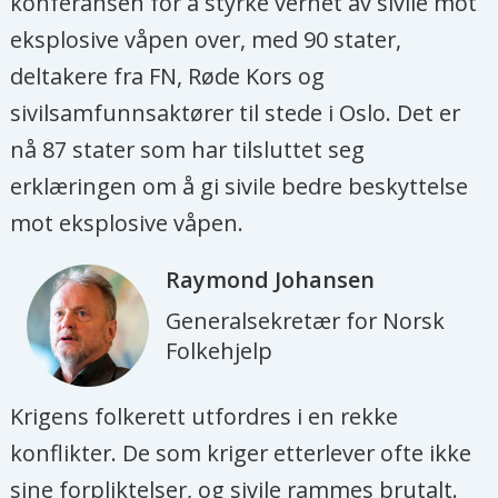
konferansen for å styrke vernet av sivile mot
eksplosive våpen over, med 90 stater,
deltakere fra FN, Røde Kors og
sivilsamfunnsaktører til stede i Oslo. Det er
nå 87 stater som har tilsluttet seg
erklæringen om å gi sivile bedre beskyttelse
mot eksplosive våpen.
Raymond
Johansen
Generalsekretær for Norsk
Folkehjelp
Krigens folkerett utfordres i en rekke
konflikter. De som kriger etterlever ofte ikke
sine forpliktelser, og sivile rammes brutalt.