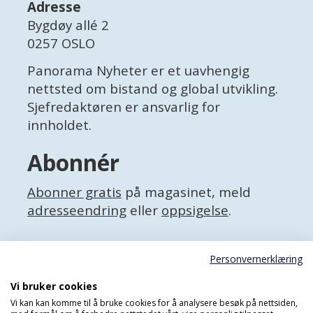
Adresse
Bygdøy allé 2
0257 OSLO
Panorama Nyheter er et uavhengig
nettsted om bistand og global utvikling.
Sjefredaktøren er ansvarlig for
innholdet.
Abonnér
Abonner gratis
på magasinet, meld
adresseendring
eller
oppsigelse
.
Facebook
Personvernerklæring
X (Twitter)
Personvernerklæring
Vi bruker cookies
Vi kan kan komme til å bruke cookies for å analysere besøk på nettsiden,