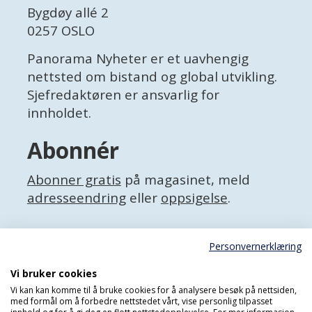
Bygdøy allé 2
0257 OSLO
Panorama Nyheter er et uavhengig
nettsted om bistand og global utvikling.
Sjefredaktøren er ansvarlig for
innholdet.
Abonnér
Abonner gratis
på magasinet, meld
adresseendring
eller
oppsigelse
.
Facebook
Personvernerklæring
X (Twitter)
Personvernerklæring
Vi bruker cookies
Vi kan kan komme til å bruke cookies for å analysere besøk på nettsiden,
med formål om å forbedre nettstedet vårt, vise personlig tilpasset