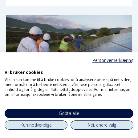
Personvernerklæring
Vi bruker cookies
Vi kan kan komme til å bruke cookies for å analysere besøk på nettsiden,
med formål om å forbedre nettstedet vårt, vise personlig tilpasset
innhold og for å gi deg en flott nettstedopplevelse. For mer informasjon
Nå går det mot lysere
om informasjonskapslene vi bruker, åpne innstillingene.
tider i Malawi
Godta alle
Kun nødvendige
Nei, endre valg