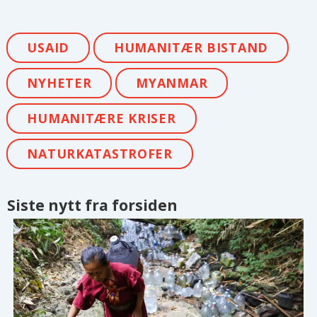
USAID
HUMANITÆR BISTAND
NYHETER
MYANMAR
HUMANITÆRE KRISER
NATURKATASTROFER
Siste nytt fra forsiden