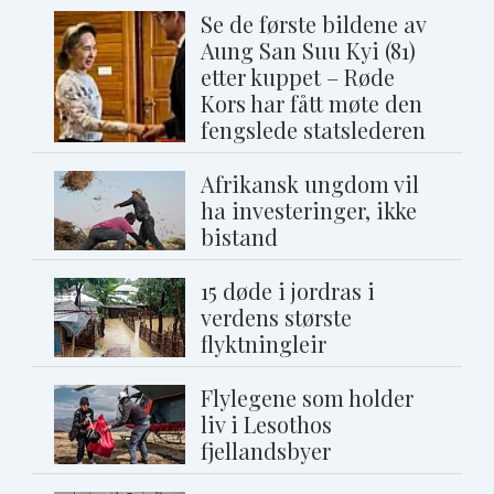
Se de første bildene av
Aung San Suu Kyi (81)
etter kuppet – Røde
Kors har fått møte den
fengslede statslederen
Afrikansk ungdom vil
ha investeringer, ikke
bistand
15 døde i jordras i
verdens største
flyktningleir
Flylegene som holder
liv i Lesothos
fjellandsbyer