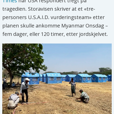
Times
har USA respondert tregt på
tragedien. Storavisen skriver at et «tre-
personers U.S.A.I.D. vurderingsteam» etter
planen skulle ankomme Myanmar Onsdag –
fem dager, eller 120 timer, etter jordskjelvet.