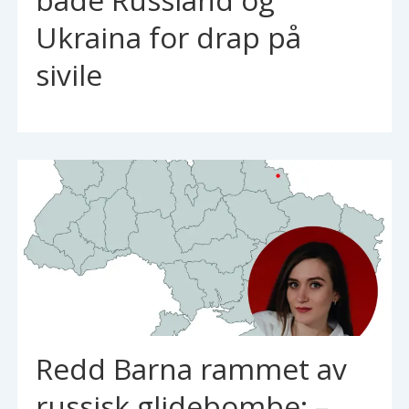
Ukraina for drap på
sivile
Redd Barna rammet av
russisk glidebombe: –