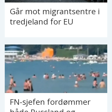
Går mot migrantsentre i
tredjeland for EU
FN-sjefen fordømmer
både Russland og