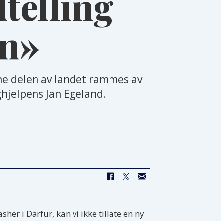
telling
an»
nne delen av landet rammes av
hjelpens Jan Egeland.
her i Darfur, kan vi ikke tillate en ny