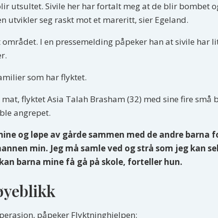
blir utsultet. Sivile her har fortalt meg at de blir bombet
n utvikler seg raskt mot et mareritt, sier Egeland.
mrådet. I en pressemelding påpeker han at sivile har lite
r.
amilier som har flyktet.
 mat, flyktet Asia Talah Brasham (32) med sine fire små 
ble angrepet.
mine og løpe av gårde sammen med de andre barna for
annen min. Jeg må samle ved og strå som jeg kan selg
r kan barna mine få gå på skole, forteller hun.
 øyeblikk
sperasjon, påpeker Flyktninghjelpen: