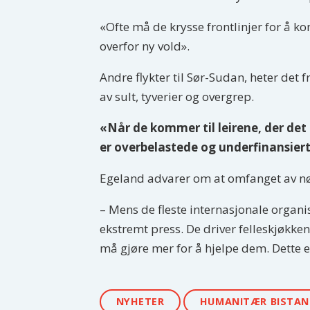
«Ofte må de krysse frontlinjer for å ko
overfor ny vold».
Andre flykter til Sør-Sudan, heter det
av sult, tyverier og overgrep.
«Når de kommer til leirene, der det 
er overbelastede og underfinansiert
Egeland advarer om at omfanget av nø
– Mens de fleste internasjonale organ
ekstremt press. De driver felleskjøkke
må gjøre mer for å hjelpe dem. Dette er
NYHETER
HUMANITÆR BISTAN