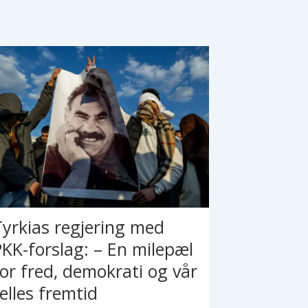
Tyrkias regjering med
PKK-forslag: – En milepæl
for fred, demokrati og vår
felles fremtid