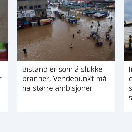
Bistand er som å slukke
r
branner, Vendepunkt må
ha større ambisjoner
s