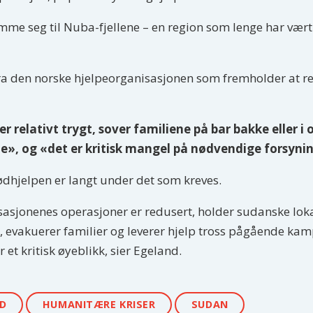
mme seg til Nuba-fjellene – en region som lenge har vært 
 fra den norske hjelpeorganisasjonen som fremholder at re
er relativt trygt, sover familiene på bar bakke eller 
e», og «det er kritisk mangel på nødvendige forsynin
dhjelpen er langt under det som kreves.
isasjonenes operasjoner er redusert, holder sudanske lo
n, evakuerer familier og leverer hjelp tross pågående kam
 et kritisk øyeblikk, sier Egeland.
D
HUMANITÆRE KRISER
SUDAN