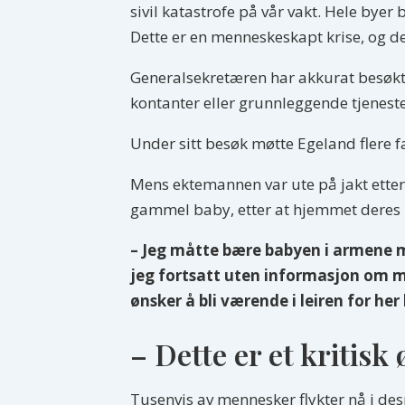
sivil katastrofe på vår vakt. Hele byer 
Dette er en menneskeskapt krise, og de
Generalsekretæren har akkurat besøkt o
kontanter eller grunnleggende tjeneste
Under sitt besøk møtte Egeland flere f
Mens ektemannen var ute på jakt etter
gammel baby, etter at hjemmet deres 
– Jeg måtte bære babyen i armene 
jeg fortsatt uten informasjon om m
ønsker å bli værende i leiren for he
– Dette er et kritisk
Tusenvis av mennesker flykter nå i de