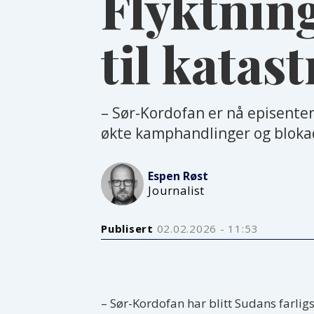
Flyktnin
til katas
– Sør-Kordofan er nå episenter
økte kamphandlinger og blokad
Espen
Røst
Journalist
Publisert
02.02.2026 - 11:53
– Sør-Kordofan har blitt Sudans farligs