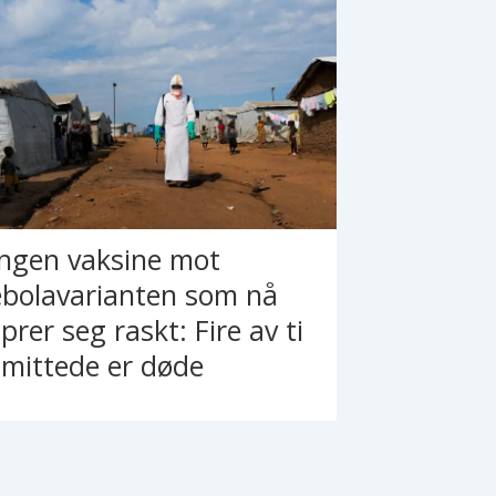
Ingen vaksine mot
ebolavarianten som nå
prer seg raskt: Fire av ti
smittede er døde