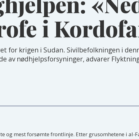
ghjelpen: «Ned
trofe i Kordof
et for krigen i Sudan. Sivilbefolkningen i de
e av nødhjelpsforsyninger, advarer Flyktning
te og mest forsømte frontlinje. Etter grusomhetene i al-Fas