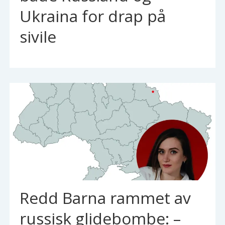
Ukraina for drap på
sivile
Redd Barna rammet av
russisk glidebombe: –