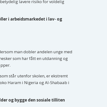
betydelig lavere risiko for voldelig
ler i arbeidsmarkedet i lav- og
and dersom man dobler andelen unge med
esker som har fått en utdanning og
rupper.
som står utenfor skolen, er ekstremt
 Boko Haram i Nigeria og Al-Shabaab i
lder og bygge den sosiale tilliten