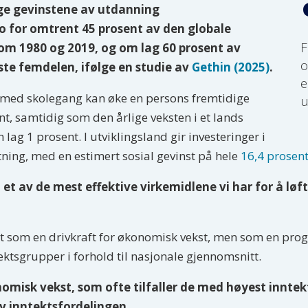
ige gevinstene av utdanning
o for omtrent 45 prosent av den globale
F
om 1980 og 2019, og om lag 60 prosent av
o
ste femdelen, ifølge en studie av
Gethin (2025)
.
e
r med skolegang kan øke en persons fremtidige
u
t, samtidig som den årlige veksten i et lands
ag 1 prosent. I utviklingsland gir investeringer i
ning, med en estimert sosial gevinst på hele
16,4 prosent
l et av de mest effektive virkemidlene vi har for å l
t som en drivkraft for økonomisk vekst, men som en progr
ntektsgrupper i forhold til nasjonale gjennomsnitt.
onomisk vekst, som ofte tilfaller de med høyest inntek
v inntektsfordelingen.