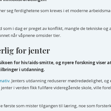
gner seg ferdighetene som kreves i et moderne arbeidsma
d som i dag er preget av konflikt, mangle de tekniske og
nnet når våpnene omsider tier.
ærlig for jenter
sikoen for hiv/aids-smitte, og nyere forskning viser
ilbringer i utdanning.
mativ
. Jenters utdanning reduserer mødredødelighet, og 
enter i verden fikk fullføre videregående skole, ville f
 de første som mister tilgangen til læring, noe som forster