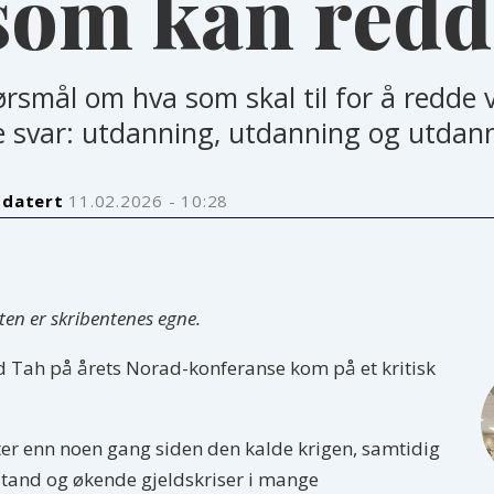
som kan redd
ørsmål om hva som skal til for å redde
 svar: utdanning, utdanning og utdann
pdatert
11.02.2026 - 10:28
sten er skribentenes egne.
ld Tah på årets Norad-konferanse kom på et kritisk
ikter enn noen gang siden den kalde krigen, samtidig
bistand og økende gjeldskriser i mange