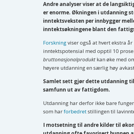
Andre analyser viser at de langsikt
er enorme. Økningen i utdanning st
inntektsveksten per innbygger mell
inntektsøkningene blant den fattig
Forskning
viser også at hvert ekstra å
inntektspotensial med opptil 10 prosen
bruttonasjonalprodukt
kan øke med om l
høyere utdanning en særlig høy avkast
Samlet sett gjør dette utdanning ti
samfunn ut av fattigdom.
Utdanning har derfor ikke bare funger
som har
forbedret
stillingen til lavin
I motsetning til andre kilder til øk
utdanning ofte favorisert bunnen a