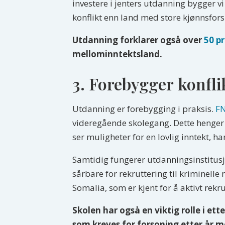
investere i jenters utdanning bygger vi
konflikt enn land med store kjønnsfors
Utdanning forklarer også over
50 p
mellominntektsland.
3. Forebygger konflik
Utdanning er forebygging i praksis.
F
videregående skolegang. Dette henger
ser muligheter for en lovlig inntekt, 
Samtidig fungerer utdanningsinstitusj
sårbare for rekruttering til kriminell
Somalia, som er kjent for å aktivt rek
Skolen har også en viktig rolle i ette
som kreves for forsoning etter år m