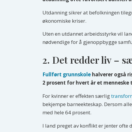
Utdanning sikrer at befolkningen tile
økonomiske kriser.
Uten en utdannet arbeidsstyrke vil lan
nødvendige for å gjenoppbygge samfu
2. Det redder liv – s
Fullført grunnskole
halverer også ri
2 prosent for hvert år et menneske t
For kvinner er effekten særlig
transfor
bekjempe barneekteskap. Dersom alle j
med hele 64 prosent.
I land preget av konflikt er jenter ofte