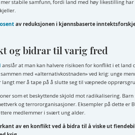
 mer stabile samfunn, fordi land med høy likestilling har 
kjeller.
rosent
av reduksjonen i kjønnsbaserte inntektsforskjel
t og bidrar til varig fred
N
anslår at man kan halvere risikoen for konflikt i et l
 sammen med «alternativkostnaden» ved krig: unge menn
har langt mer å tape på å slutte seg til væpnede opprørsg
oner som et beskyttende skjold mot radikalisering. Barn 
e nettverk og terrororganisasjoner. Eksempler på dette er
ruttere medlemmer i svært ung alder.
rkant av en konflikt ved å bidra til å viske ut fiendebi
ed krig.