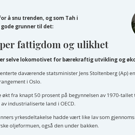
or å snu trenden, og som Tah i
e gode grunner til det:
per fattigdom og ulikhet
 er selve lokomotivet for bærekraftig utvikling og ø
esenterte daværende statsminister Jens Stoltenberg (Ap) e
rangement i Oslo.
økt fra knapt 50 prosent på begynnelsen av 1970-tallet t
v industrialiserte land i OECD.
inners yrkesdeltakelse hadde vært like lav som gjennomsni
rske oljeformuen, også den under bakken.