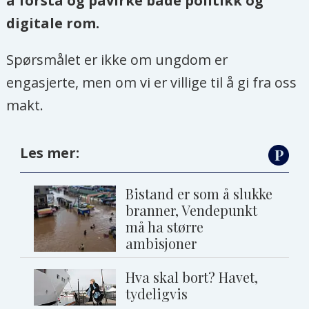
å forstå og påvirke både politikk og
digitale rom.
Spørsmålet er ikke om ungdom er
engasjerte, men om vi er villige til å gi fra oss
makt.
Les mer:
Bistand er som å slukke
branner, Vendepunkt
må ha større
ambisjoner
Hva skal bort? Havet,
tydeligvis