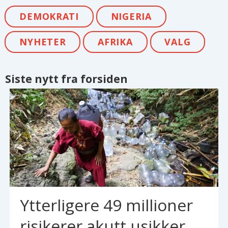
DEMOKRATI
NIGERIA
NYHETER
AFRIKA
VALG
Siste nytt fra forsiden
Ytterligere 49 millioner
risikerer akutt usikker