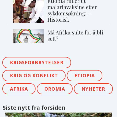
Etiopia ruller ut
malariavaksine etter
sykdomsøkning: –
Historisk
Må Afrika sulte for å bli
sett?
KRIGSFORBRYTELSER
KRIG OG KONFLIKT
ETIOPIA
AFRIKA
OROMIA
NYHETER
Siste nytt fra forsiden