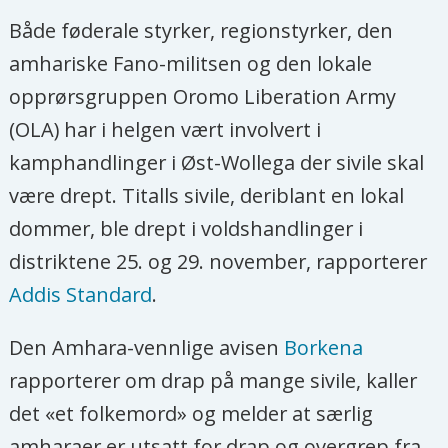
Både føderale styrker, regionstyrker, den
amhariske Fano-militsen og den lokale
opprørsgruppen Oromo Liberation Army
(OLA) har i helgen vært involvert i
kamphandlinger i Øst-Wollega der sivile skal
være drept. Titalls sivile, deriblant en lokal
dommer, ble drept i voldshandlinger i
distriktene 25. og 29. november, rapporterer
Addis Standard
.
Den Amhara-vennlige avisen
Borkena
rapporterer om drap på mange sivile, kaller
det «et folkemord» og melder at særlig
amharaer er utsatt for drap og overgrep fra