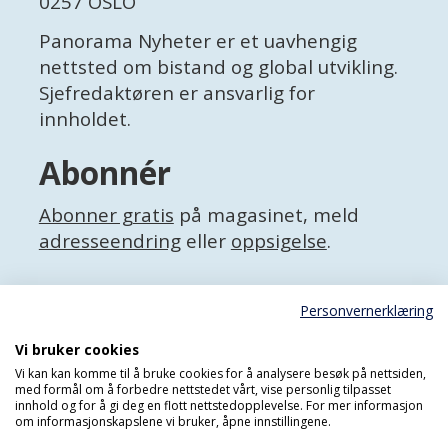
0257 OSLO
Panorama Nyheter er et uavhengig
nettsted om bistand og global utvikling.
Sjefredaktøren er ansvarlig for
innholdet.
Abonnér
Abonner gratis
på magasinet, meld
adresseendring
eller
oppsigelse
.
Facebook
Personvernerklæring
X (Twitter)
Personvernerklæring
Vi bruker cookies
Vi kan kan komme til å bruke cookies for å analysere besøk på nettsiden,
med formål om å forbedre nettstedet vårt, vise personlig tilpasset
innhold og for å gi deg en flott nettstedopplevelse. For mer informasjon
om informasjonskapslene vi bruker, åpne innstillingene.